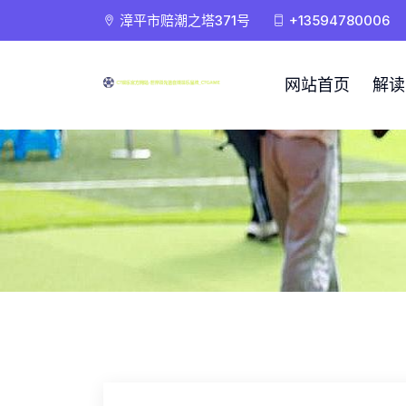
漳平市赔潮之塔371号
+13594780006
网站首页
解读