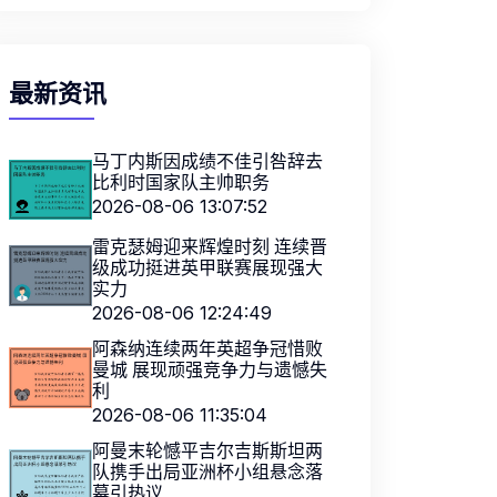
最新资讯
马丁内斯因成绩不佳引咎辞去
比利时国家队主帅职务
2026-08-06 13:07:52
雷克瑟姆迎来辉煌时刻 连续晋
级成功挺进英甲联赛展现强大
实力
2026-08-06 12:24:49
阿森纳连续两年英超争冠惜败
曼城 展现顽强竞争力与遗憾失
利
2026-08-06 11:35:04
阿曼末轮憾平吉尔吉斯斯坦两
队携手出局亚洲杯小组悬念落
幕引热议