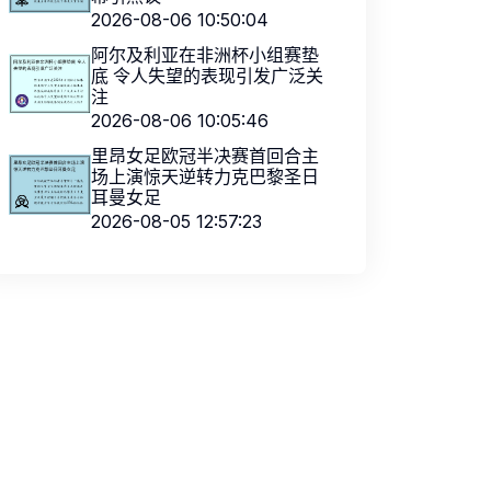
2026-08-06 10:50:04
阿尔及利亚在非洲杯小组赛垫
底 令人失望的表现引发广泛关
注
2026-08-06 10:05:46
里昂女足欧冠半决赛首回合主
场上演惊天逆转力克巴黎圣日
耳曼女足
2026-08-05 12:57:23