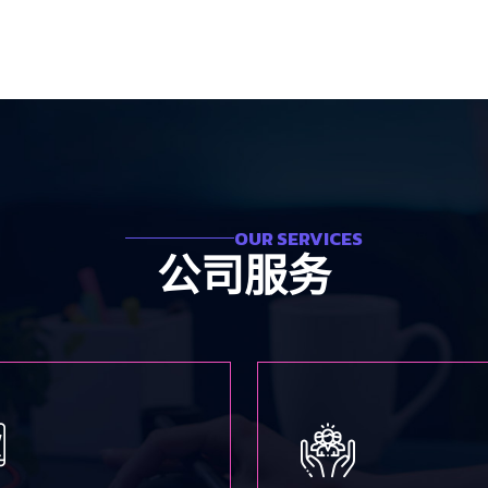
OUR SERVICES
公司服务