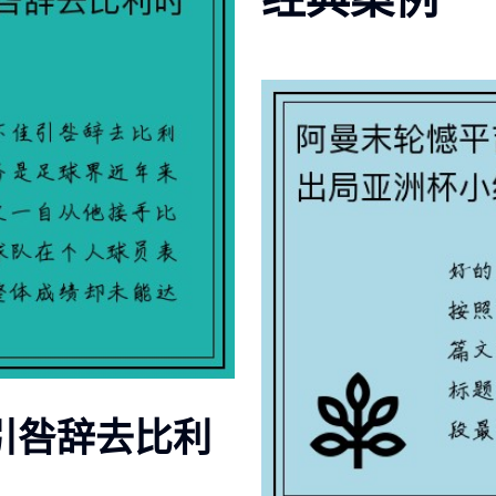
引咎辞去比利