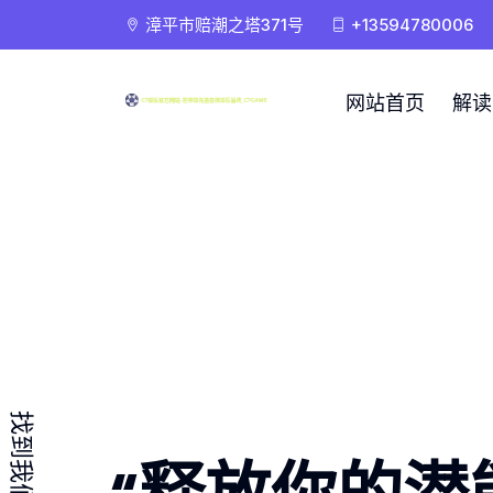
漳平市赔潮之塔371号
+13594780006
网站首页
解读
找到我们