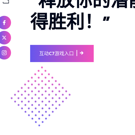
“释放你的潜
得胜利！”
互动C7游戏入口