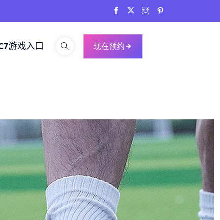
C7游戏入口
现在预约