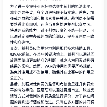
为了进一步提升亚洲杯预选赛中裁判的执法水平，
减少判罚争议，多个改进措施亟待实施。首先，加
强裁判员的培训和执法素养是关键。裁判员不仅需
要熟悉比赛规则，还应当具备处理复杂比赛局面、
快速判断的能力。对于判罚尺度的不统一问题，可
以通过定期举办裁判员的培训班，提升其判罚一致
性和准确性。
其次，裁判员应当更好地利用现代技术辅助工具，
如VAR系统。在某些关键决策上，裁判可以通过回
放画面做出更加精准的判断，减少人为因素对判罚
结果的影响。然而，VAR的使用也需要严格规范，
避免其滥用或不当使用，确保其在比赛中的作用是
公正的。
最后，加强对裁判员的监督和考核也是提升判罚水
平的有效手段。亚足联可以通过赛后审查、球迷反
馈等方式对裁判的判罚质量进行评价，对于存在问
题的裁判进行惩戒和改进。只有在多方面的共同努