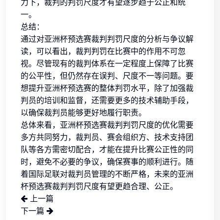
力下，裁判的判罚尺度才有望逐步趋于公正和统
一。
总结：
通过对亚洲杯预选赛裁判判罚尺度的分析与争议解
读，可以看出，裁判判罚在比赛中的作用不可忽
视。尽管现有的裁判体系在一定程度上保障了比赛
的公平性，但仍然存在误判、尺度不一等问题。要
想提升亚洲杯预选赛的整体判罚水平，除了加强裁
判员的培训和监督，还需要更多的技术辅助手段，
以确保裁判员能够更好地履行职责。
总体来看，亚洲杯预选赛裁判判罚尺度的优化需要
多方共同努力，裁判员、赛会组织方、技术支持团
队等各方需密切配合，才能在提升比赛公正性的同
时，避免不必要的争议，确保赛事的顺利进行。随
着国际足联对裁判员管理的不断严格，未来的亚洲
杯预选赛裁判判罚尺度有望更趋合理、公正。
上一篇
下一篇