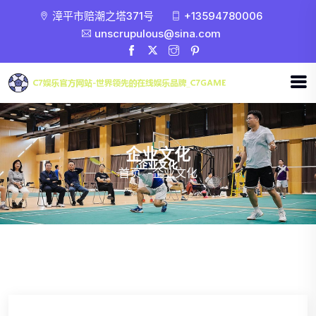
漳平市赔潮之塔371号
+13594780006
unscrupulous@sina.com
企业文化
首页
-
企业文化