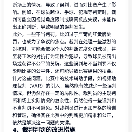
断场上的情况，导致了误判，进而对比赛产生了影
响。例如，在球员越位、手球、犯规等判定时，裁
判可能会因视觉角度限制或瞬间反应失误，未能作
出正确判断，导致明显的误判发生。
此外，一些不当判罚，比如过于严苛的红黄牌处
罚，也成为了争议的焦点。裁判在处理一些激烈的
对抗时，可能会依据个人的判断过度处罚球员，甚
至将正常的对抗行为定性为犯规，导致球员被罚出
场或获得不公平的黄牌。这些误判与不当判罚不仅
影响比赛的公平性，还可能导致比赛结果的扭曲。
针对这些问题，比赛中的技术辅助手段，如视频助
理裁判（VAR）的引入，虽然能有效减少一些误判
情况，但仍然存在一定的局限性。裁判员的主观判
断和场上实际情况的复杂性，仍然使得一些误判和
不当判罚不可避免。对裁判员进行更加严格的培训
和管理，确保其在比赛中的判断更加精准和公正，
依然是解决这一问题的关键。
4、裁判判罚的改进措施