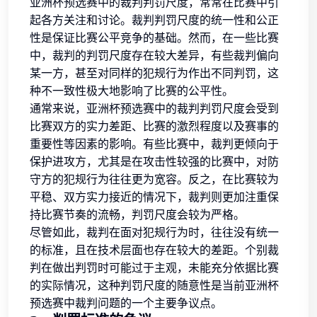
亚洲杯预选赛中的裁判判罚尺度，常常在比赛中引
起各方关注和讨论。裁判判罚尺度的统一性和公正
性是保证比赛公平竞争的基础。然而，在一些比赛
中，裁判的判罚尺度存在较大差异，有些裁判偏向
某一方，甚至对同样的犯规行为作出不同判罚，这
种不一致性极大地影响了比赛的公平性。
通常来说，亚洲杯预选赛中的裁判判罚尺度会受到
比赛双方的实力差距、比赛的激烈程度以及赛事的
重要性等因素的影响。有些比赛中，裁判更倾向于
保护进攻方，尤其是在攻击性较强的比赛中，对防
守方的犯规行为往往更为宽容。反之，在比赛较为
平稳、双方实力接近的情况下，裁判则更加注重保
持比赛节奏的流畅，判罚尺度会较为严格。
尽管如此，裁判在面对犯规行为时，往往没有统一
的标准，且在技术层面也存在较大的差距。个别裁
判在做出判罚时可能过于主观，未能充分依据比赛
的实际情况，这种判罚尺度的随意性是当前亚洲杯
预选赛中裁判问题的一个主要争议点。