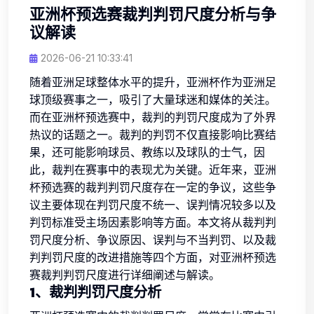
亚洲杯预选赛裁判判罚尺度分析与争
议解读
2026-06-21 10:33:41
随着亚洲足球整体水平的提升，亚洲杯作为亚洲足
球顶级赛事之一，吸引了大量球迷和媒体的关注。
而在亚洲杯预选赛中，裁判的判罚尺度成为了外界
热议的话题之一。裁判的判罚不仅直接影响比赛结
果，还可能影响球员、教练以及球队的士气，因
此，裁判在赛事中的表现尤为关键。近年来，亚洲
杯预选赛的裁判判罚尺度存在一定的争议，这些争
议主要体现在判罚尺度不统一、误判情况较多以及
判罚标准受主场因素影响等方面。本文将从裁判判
罚尺度分析、争议原因、误判与不当判罚、以及裁
判判罚尺度的改进措施等四个方面，对亚洲杯预选
赛裁判判罚尺度进行详细阐述与解读。
1、裁判判罚尺度分析