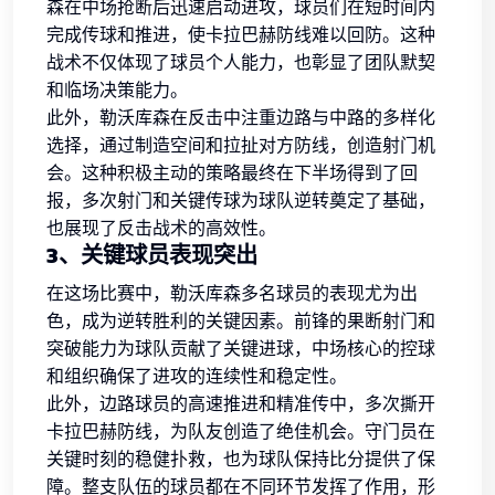
森在中场抢断后迅速启动进攻，球员们在短时间内
完成传球和推进，使卡拉巴赫防线难以回防。这种
战术不仅体现了球员个人能力，也彰显了团队默契
和临场决策能力。
此外，勒沃库森在反击中注重边路与中路的多样化
选择，通过制造空间和拉扯对方防线，创造射门机
会。这种积极主动的策略最终在下半场得到了回
报，多次射门和关键传球为球队逆转奠定了基础，
也展现了反击战术的高效性。
3、关键球员表现突出
在这场比赛中，勒沃库森多名球员的表现尤为出
色，成为逆转胜利的关键因素。前锋的果断射门和
突破能力为球队贡献了关键进球，中场核心的控球
和组织确保了进攻的连续性和稳定性。
此外，边路球员的高速推进和精准传中，多次撕开
卡拉巴赫防线，为队友创造了绝佳机会。守门员在
关键时刻的稳健扑救，也为球队保持比分提供了保
障。整支队伍的球员都在不同环节发挥了作用，形