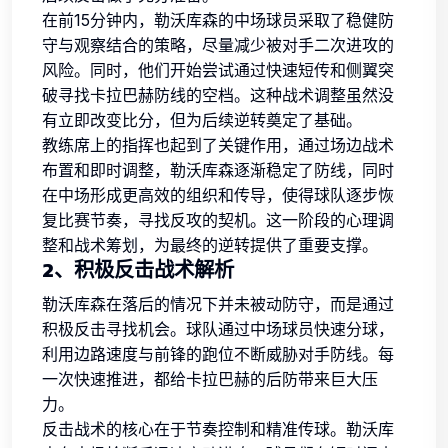
在前15分钟内，勒沃库森的中场球员采取了稳健防
守与观察结合的策略，尽量减少被对手二次进攻的
风险。同时，他们开始尝试通过快速短传和侧翼突
破寻找卡拉巴赫防线的空档。这种战术调整虽然没
有立即改变比分，但为后续逆转奠定了基础。
教练席上的指挥也起到了关键作用，通过场边战术
布置和即时调整，勒沃库森逐渐稳定了防线，同时
在中场形成更高效的组织和传导，使得球队逐步恢
复比赛节奏，寻找反攻的契机。这一阶段的心理调
整和战术筹划，为最终的逆转提供了重要支撑。
2、积极反击战术解析
勒沃库森在落后的情况下并未被动防守，而是通过
积极反击寻找机会。球队通过中场球员快速分球，
利用边路速度与前锋的跑位不断威胁对手防线。每
一次快速推进，都给卡拉巴赫的后防带来巨大压
力。
反击战术的核心在于节奏控制和精准传球。勒沃库