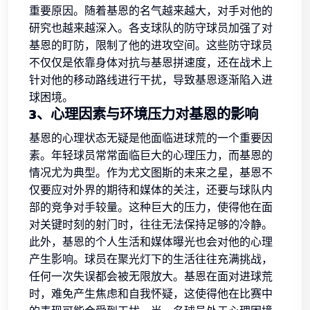
重要原因。随着基恩的名气越来越大，对手对他的
研究也越来越深入。各支球队的防守球员加强了对
基恩的盯防，限制了他的进攻空间。这些防守球员
不仅仅是依靠身体对抗与基恩拼速度，还在战术上
针对他的移动路线进行干扰，导致基恩逐渐陷入进
球困境。
3、心理因素与环境压力对基恩的影响
基恩的心理状态无疑是他面临进球荒的一个重要因
素。年轻球员常常面临巨大的心理压力，而基恩的
情况尤为典型。作为尤文图斯的未来之星，基恩不
仅要应对外界的期待和媒体的关注，还要与球队内
部的竞争对手较量。这种巨大的压力，使得他在面
对关键时刻的射门时，往往无法保持足够的冷静。
此外，基恩的个人生活和媒体曝光也会对他的心理
产生影响。球员在聚光灯下的生活往往充满挑战，
任何一次失误都会被无限放大。基恩在面对进球荒
时，难免产生焦虑和自我怀疑，这使得他在比赛中