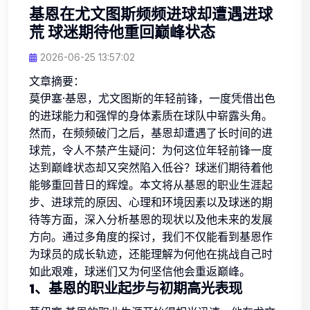
基恩在尤文图斯频频进球却遭遇进球
荒 球迷期待他重回巅峰状态
2026-06-25 13:57:02
文章摘要：
莫伊塞·基恩，尤文图斯的年轻前锋，一度凭借出色
的进球能力和强悍的身体素质在球队中崭露头角。
然而，在频频破门之后，基恩却遭遇了长时间的进
球荒，令人不禁产生疑问：为何这位年轻前锋一度
达到巅峰状态却又突然陷入低谷？球迷们期待着他
能够重回昔日的辉煌。本文将从基恩的职业生涯起
步、进球荒的原因、心理和环境因素以及球迷的期
待等方面，深入分析基恩的现状以及他未来的发展
方向。通过多角度的探讨，我们不仅能看到基恩作
为球员的成长轨迹，还能理解为何他在挑战自己时
如此艰难，球迷们又为何坚信他会重返巅峰。
1、基恩的职业起步与初期高光表现