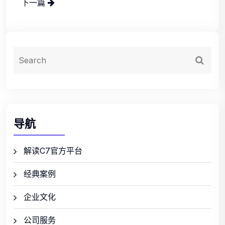
下一篇
导航
解读C7官方平台
经典案例
企业文化
公司服务