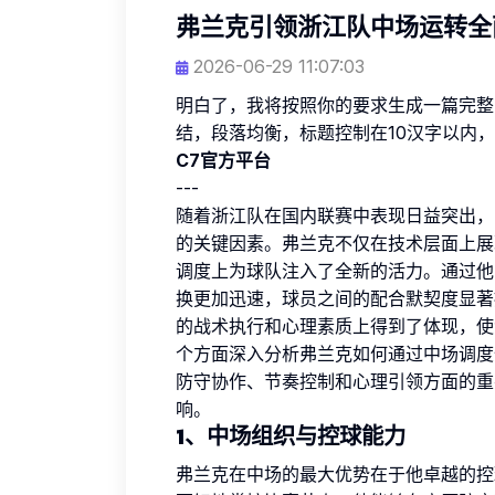
弗兰克引领浙江队中场运转全
2026-06-29 11:07:03
明白了，我将按照你的要求生成一篇完整
结，段落均衡，标题控制在10汉字以内，
C7官方平台
---
随着浙江队在国内联赛中表现日益突出，
的关键因素。弗兰克不仅在技术层面上展
调度上为球队注入了全新的活力。通过他
换更加迅速，球员之间的配合默契度显著
的战术执行和心理素质上得到了体现，使
个方面深入分析弗兰克如何通过中场调度
防守协作、节奏控制和心理引领方面的重
响。
1、中场组织与控球能力
弗兰克在中场的最大优势在于他卓越的控