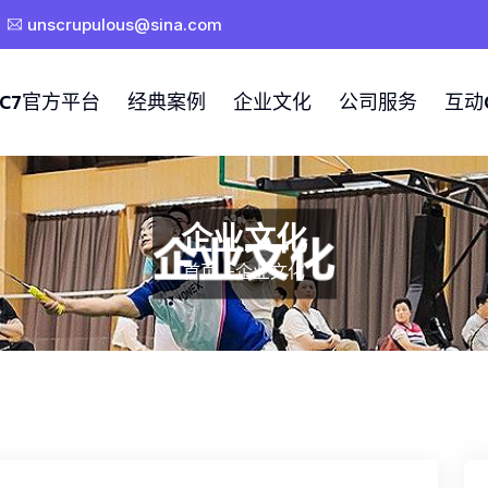
unscrupulous@sina.com
C7官方平台
经典案例
企业文化
公司服务
互动
企业文化
首页
-
企业文化