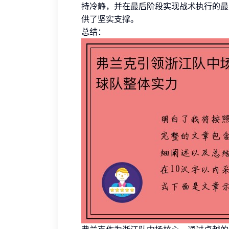
持冷静，并在最后阶段实现战术执行的最
供了坚实支撑。
总结：