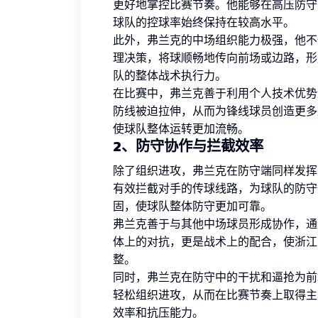
更好地掌控比赛节奏。他能够在高压防守
球队的控球率始终保持在较高水平。
此外，弗兰克的中场组织能力极强，他不
理决策，将球顺畅地传向前场或边路，形
队的整体战术执行力。
在比赛中，弗兰克善于利用个人技术优势
防线被迫拉伸，从而为锋线球员创造更多
使球队整体运转更加流畅。
2、防守协作与拦截效率
除了组织进攻，弗兰克在防守端同样发挥
有效拦截对手的传球线路，为球队的防守
固，使球队整体防守更加可靠。
弗兰克善于与其他中场球员形成协作，通
体上的对抗，更是战术上的配合，使浙江
整。
同时，弗兰克在防守中的干扰和逼抢为前
轻松组织进攻，从而在比赛节奏上取得主
效率和抗压能力。