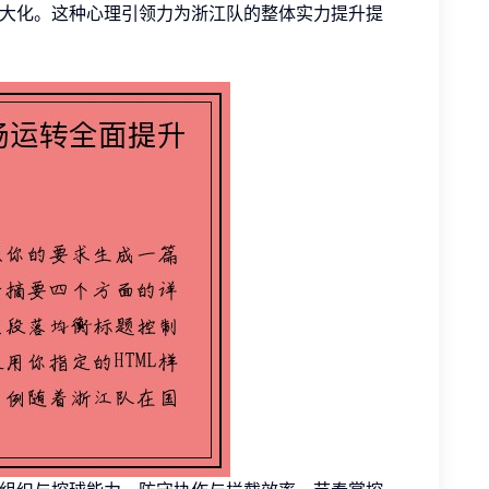
大化。这种心理引领力为浙江队的整体实力提升提