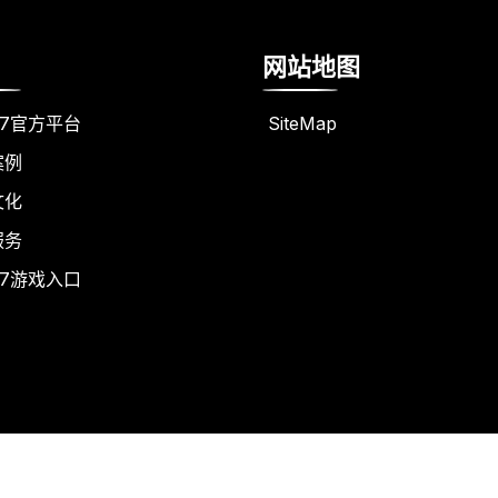
网站地图
7官方平台
SiteMap
案例
文化
服务
7游戏入口