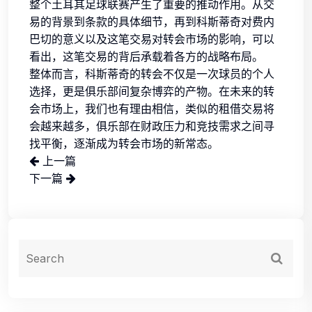
整个土耳其足球联赛产生了重要的推动作用。从交
易的背景到条款的具体细节，再到科斯蒂奇对费内
巴切的意义以及这笔交易对转会市场的影响，可以
看出，这笔交易的背后承载着各方的战略布局。
整体而言，科斯蒂奇的转会不仅是一次球员的个人
选择，更是俱乐部间复杂博弈的产物。在未来的转
会市场上，我们也有理由相信，类似的租借交易将
会越来越多，俱乐部在财政压力和竞技需求之间寻
找平衡，逐渐成为转会市场的新常态。
上一篇
下一篇