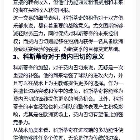
直接的转会收入，但他们仍能通过租借费用和未来
的潜在买断收入获得回报。
这一交易的细节表明，科斯蒂奇的租借对于双方俱
乐部来说，都有着重要的战略意义。尤文图斯能够
减轻财务压力，同时保持对科斯蒂奇的未来控制
权；而费内巴切则能够在短期内获得一名具备欧洲
顶级联赛经验的强援，为新赛季的目标奠定基础。
3、科斯蒂奇对于费内巴切的意义
科斯蒂奇的加盟，对于费内巴切来说，无疑是一次
重要的补强。他的到来增强了球队的进攻火力，并
且可以在战术上为主教练提供更多的选择。作为一
名擅长边路突破和传中的球员，科斯蒂奇将能够为
费内巴切的锋线提供更多的创造机会。此外，科斯
蒂奇的丰富经验也将对球队的整体表现产生积极影
响，尤其是在欧洲赛场上，费内巴切有望借此加强
竞争力。
从战术角度来看，科斯蒂奇在进攻端的多功能性使
得他能够胜任多个位置，无论是作为传统的边锋，