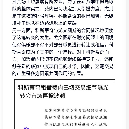
洲赛场上也屡屡有所表现。为了在新赛季中提高球
队的整体实力，费内巴切决定加大引援力度，尤其
是在进攻端补强阵容。科斯蒂奇的租借加盟，无疑
填补了球队在边路进攻上的空缺。
另一方面，科斯蒂奇与尤文图斯的合同情况也促使
了这笔转会的发生。尤文图斯在财务问题上的困境
使得俱乐部不得不对部分球员进行转让或租借，科
斯蒂奇成为了其中的一个选择。对于科斯蒂奇而
言，加盟费内巴切不仅能够继续保持竞争力，还能
够在新的联赛中展现自己的才华。因此，这笔交易
的产生是多方因素共同作用的结果。