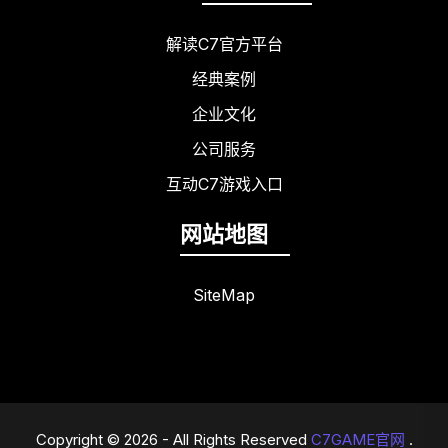
解读C7官方平台
经典案例
企业文化
公司服务
互动C7游戏入口
网站地图
SiteMap
Copyright © 2026 - All Rights Reserved
C7GAME官网
.