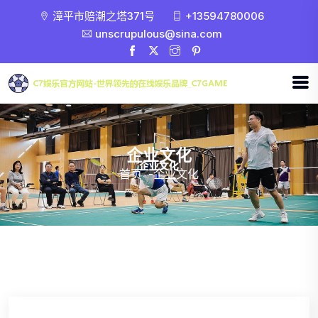
漳平市赔潮之塔371号
+13594780006
unscrupulous@sina.com
企业文化
首页
-
企业文化