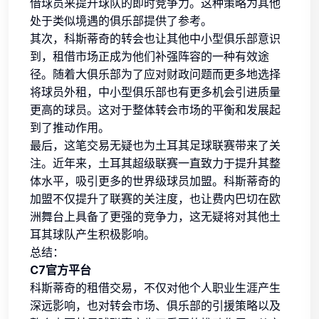
借球员来提升球队的即时竞争力。这种策略为其他
处于类似境遇的俱乐部提供了参考。
其次，科斯蒂奇的转会也让其他中小型俱乐部意识
到，租借市场正成为他们补强阵容的一种有效途
径。随着大俱乐部为了应对财政问题而更多地选择
将球员外租，中小型俱乐部也有更多机会引进质量
更高的球员。这对于整体转会市场的平衡和发展起
到了推动作用。
最后，这笔交易无疑也为土耳其足球联赛带来了关
注。近年来，土耳其超级联赛一直致力于提升其整
体水平，吸引更多的世界级球员加盟。科斯蒂奇的
加盟不仅提升了联赛的关注度，也让费内巴切在欧
洲舞台上具备了更强的竞争力，这无疑将对其他土
耳其球队产生积极影响。
总结：
C7官方平台
科斯蒂奇的租借交易，不仅对他个人职业生涯产生
深远影响，也对转会市场、俱乐部的引援策略以及