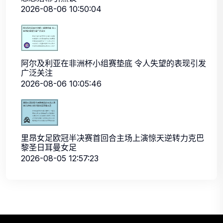
2026-08-06 10:50:04
阿尔及利亚在非洲杯小组赛垫底 令人失望的表现引发
广泛关注
2026-08-06 10:05:46
里昂女足欧冠半决赛首回合主场上演惊天逆转力克巴
黎圣日耳曼女足
2026-08-05 12:57:23