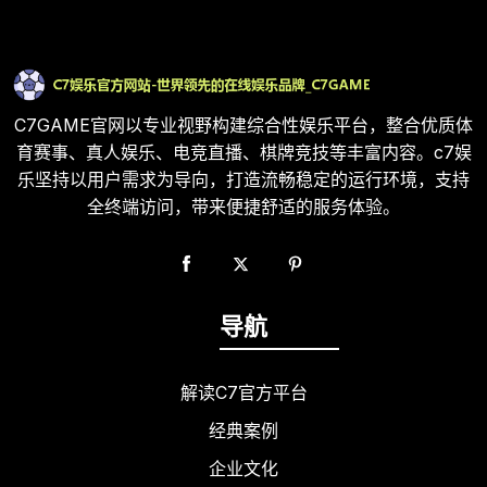
C7GAME官网以专业视野构建综合性娱乐平台，整合优质体
育赛事、真人娱乐、电竞直播、棋牌竞技等丰富内容。c7娱
乐坚持以用户需求为导向，打造流畅稳定的运行环境，支持
全终端访问，带来便捷舒适的服务体验。
导航
解读C7官方平台
经典案例
企业文化