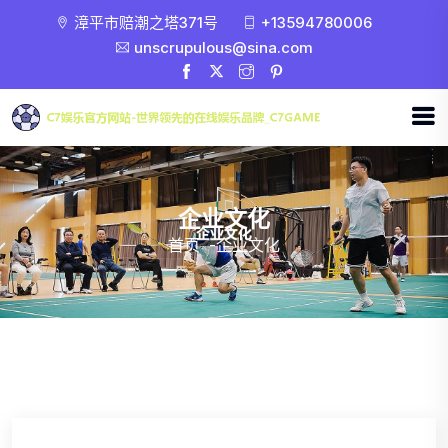
漳平市赔潮之塔371号
+13594780006
unscrupulous@sina.com
企业文化
首页
-
企业文化