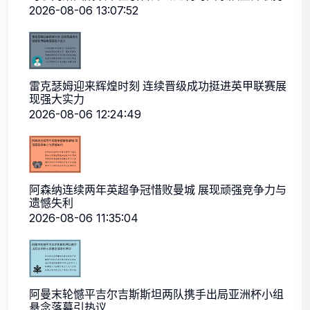
2026-08-06 13:07:52
雷克瑟姆迎来辉煌时刻 连续晋级成功挺进英甲联赛展
现强大实力
2026-08-06 12:24:49
阿森纳连续两年英超争冠惜败曼城 展现顽强竞争力与
遗憾失利
2026-08-06 11:35:04
阿曼末轮憾平吉尔吉斯斯坦两队携手出局亚洲杯小组
悬念落幕引热议