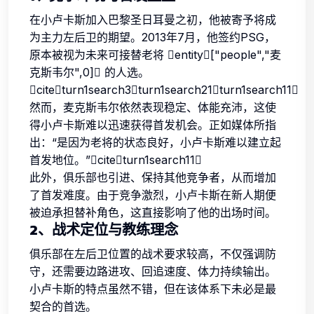
在小卢卡斯加入巴黎圣日耳曼之初，他被寄予将成
为主力左后卫的期望。2013年7月，他签约PSG，
原本被视为未来可接替老将 entity["people","麦
克斯韦尔",0] 的人选。
citeturn1search3turn1search21turn1search11
然而，麦克斯韦尔依然表现稳定、体能充沛，这使
得小卢卡斯难以迅速获得首发机会。正如媒体所指
出：“是因为老将的状态良好，小卢卡斯难以建立起
首发地位。”citeturn1search11
此外，俱乐部也引进、保持其他竞争者，从而增加
了首发难度。由于竞争激烈，小卢卡斯在新人期便
被迫承担替补角色，这直接影响了他的出场时间。
2、战术定位与教练理念
俱乐部在左后卫位置的战术要求较高，不仅强调防
守，还需要边路进攻、回追速度、体力持续输出。
小卢卡斯的特点虽然不错，但在该体系下未必是最
契合的首选。