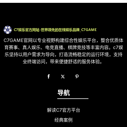
C7GAME官网以专业视野构建综合性娱乐平台，整合优质体
育赛事、真人娱乐、电竞直播、棋牌竞技等丰富内容。c7娱
乐坚持以用户需求为导向，打造流畅稳定的运行环境，支持
全终端访问，带来便捷舒适的服务体验。
导航
解读C7官方平台
经典案例