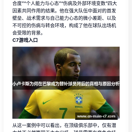
合度”“个人能力与心态”“伤病及外部环境变数”四大
因素共同作用的结果。他在强大队伍中面对的首发
壁垒、战术需求与自己能力心态的微小差距、以及
不可控的伤病与转会环境，构成了他在球队出场机
会受限的背景。
C7游戏入口
从这一案例中可以看出，在顶级俱乐部中，仅有潜