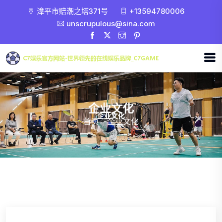
漳平市赔潮之塔371号
+13594780006
unscrupulous@sina.com
企业文化
首页
-
企业文化