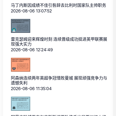
马丁内斯因成绩不佳引咎辞去比利时国家队主帅职务
2026-08-06 13:07:52
雷克瑟姆迎来辉煌时刻 连续晋级成功挺进英甲联赛展
现强大实力
2026-08-06 12:24:49
阿森纳连续两年英超争冠惜败曼城 展现顽强竞争力与
遗憾失利
2026-08-06 11:35:04