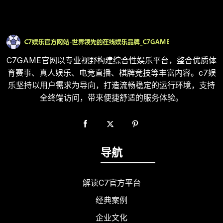
C7GAME官网以专业视野构建综合性娱乐平台，整合优质体
育赛事、真人娱乐、电竞直播、棋牌竞技等丰富内容。c7娱
乐坚持以用户需求为导向，打造流畅稳定的运行环境，支持
全终端访问，带来便捷舒适的服务体验。
导航
解读C7官方平台
经典案例
企业文化