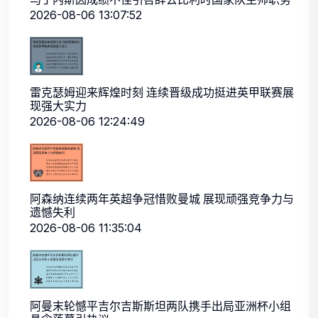
2026-08-06 13:07:52
雷克瑟姆迎来辉煌时刻 连续晋级成功挺进英甲联赛展
现强大实力
2026-08-06 12:24:49
阿森纳连续两年英超争冠惜败曼城 展现顽强竞争力与
遗憾失利
2026-08-06 11:35:04
阿曼末轮憾平吉尔吉斯斯坦两队携手出局亚洲杯小组