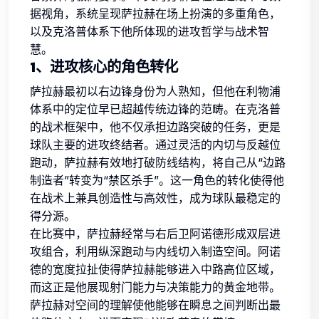
据视角，系统呈现萨拉赫在场上扮演的多重角色，
以及克洛普体系下他所体现的进攻哲学与战术智
慧。
1、进攻核心的角色转化
萨拉赫最初以右边锋身份为人熟知，但他在利物浦
体系中的定位早已超越传统边锋的范畴。在克洛普
的战术框架中，他不仅承担边路突破的任务，更是
球队主要的进攻终结者。通过灵活的内切与反越位
跑动，萨拉赫有效地打破防线结构，将自己从“边路
制造者”转变为“禁区杀手”。这一角色的转化使得他
在战术上兼具创造性与高效性，成为球队最稳定的
得分源。
在比赛中，萨拉赫经常与右后卫阿诺德形成双层进
攻组合，利用纵深跑动与内线切入制造空间。阿诺
德的宽度拉扯使得萨拉赫能够进入中路高位区域，
而这正是他展现射门能力与决策能力的黄金地带。
萨拉赫对空间的理解使他能够在瞬息之间判断出最