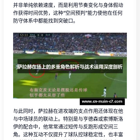
并非单纯依赖速度，而是利用节奏变化与身体假动
作获得时间优势，这种“空间预判”能力使他在任何
防守体系中都能找到突破口。
与此同时，萨拉赫在进攻端的支点作用还体现在他
与中场球员的联动上。特别是与亨德森或索博斯洛
伊的配合中，他常常通过短传与反跑形成空间三
角。这种互动不仅提升了球队控球稳定性，也丰富