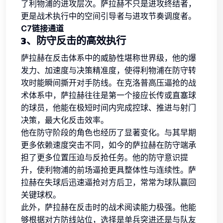
了利物浦的进攻层次。萨拉赫不只是进攻终结者，
更是战术执行中的空间引导者与进攻节奏调度者。
C7链接通道
3、防守反击的高效执行
萨拉赫在反击体系中的威胁性堪称世界级，他的爆
发力、加速度与决策精准度，使得利物浦在防守转
攻时能瞬间撕开对手防线。在克洛普高压逼抢的战
术体系中，萨拉赫往往是第一个接应长传或直塞球
的球员，他能在极短时间内完成控球、推进与射门
决策，最大化反击效率。
他在防守阶段的角色也经历了显著变化。与其早期
更多依赖速度突击不同，如今的萨拉赫在防守端承
担了更多位置压迫与反抢任务。他的防守意识提
升，使利物浦的前场逼抢更具整体性与连续性。萨
拉赫在失球后迅速逼抢对方后卫，常常为球队赢回
关键球权。
此外，萨拉赫在反击时的战术阅读能力极强。他能
够根据对方防线站位，选择是单兵突进还是与队友