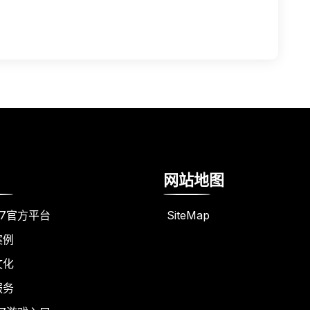
网站地图
7官方平台
SiteMap
案例
文化
服务