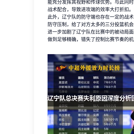
能充分发挥其视野和传球优势。与此同时
战术配合，导致进攻端的效率大打折扣。
此外，辽宁队的防守端也存在一定的战术
防守压制，给了对方太多的三分投篮机会
进一步加剧了辽宁队在比赛中的被动局面
做到足够精确，错失了控制比赛节奏的机