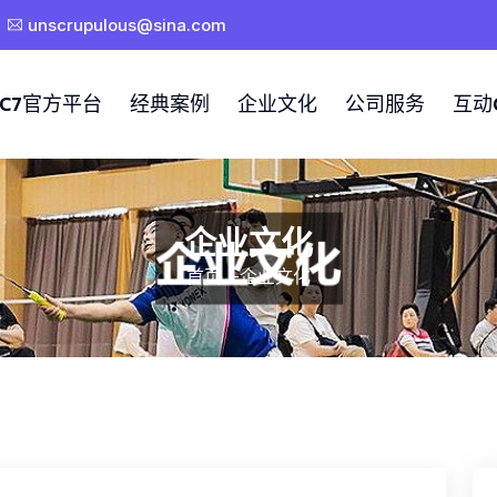
unscrupulous@sina.com
C7官方平台
经典案例
企业文化
公司服务
互动
企业文化
首页
-
企业文化