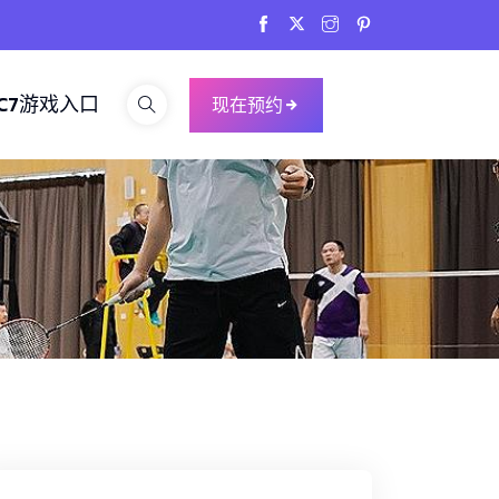
C7游戏入口
现在预约