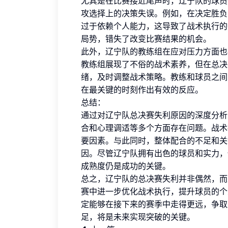
尤其是在比赛接近尾声时，辽宁队的球员
攻选择上的决策失误。例如，在决定胜负
过于依赖个人能力，这导致了战术执行的
局势，错失了改变比赛结果的机会。
此外，辽宁队的教练组在应对压力方面也
教练组展现了不俗的战术素养，但在总决
绪，及时调整战术策略。教练和球员之间
在最关键的时刻作出有效的反应。
总结：
通过对辽宁队总决赛失利原因的深度分析
合和心理调适等多个方面存在问题。战术
要因素。与此同时，整体配合的不足和关
因。尽管辽宁队拥有出色的球员和实力，
成熟度仍是成功的关键。
总之，辽宁队的总决赛失利并非偶然，而
赛中进一步优化战术执行，提升球员的个
定能够在接下来的赛季中走得更远，争取
足，将是未来实现突破的关键。