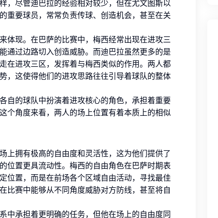
样，尽管迪巴拉的经验相对较少，但在尤文图斯以
的重要球员，常常负责传球、创造机会，甚至在关
来体现。在巴萨的比赛中，梅西经常出现在进攻三
能通过边路切入创造威胁。而迪巴拉虽然更多的是
走在进攻三区，发挥着与梅西类似的作用。两人都
势，这使得他们的进攻思路往往引导着球队的整体
各自的球队中扮演着进攻核心的角色，承担着重要
这个角度来看，两人的场上位置有着本质上的相似
场上拥有极高的自由度和灵活性，这为他们提供了
的位置更具流动性。梅西的自由角色在巴萨时期表
定位置，而是在前场各个区域自由活动，寻找最佳
在比赛中能够从不同角度威胁对方防线，甚至将自
系中承担着更明确的任务，但他在场上的自由度同