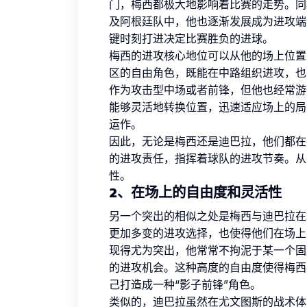
门，梅西都极大地影响着比赛的走势。同
及阿根廷队中，他也逐渐发展成为进攻端
键时刻打进决定比赛胜负的进球。
梅西的进攻核心地位可以从他的场上位置
区的自由角色，既能在中路组织进攻，也
作为攻击型中场或者前锋，但他也经常游
能够灵活地转换位置，迅速适应场上的局
运作。
因此，无论是梅西还是迪巴拉，他们都在
的进攻责任，指挥着球队的进攻节奏。从
性。
2、在场上的自由度和灵活性
另一个突出的相似之处是梅西与迪巴拉在
更加多变的进攻选择，也使得他们在场上
现得尤为突出，他常常不拘泥于某一个固
的进攻机会。这种高度的自由度使得梅西
己打造成一种“影子前锋”角色。
类似的，迪巴拉虽然在尤文图斯的战术体