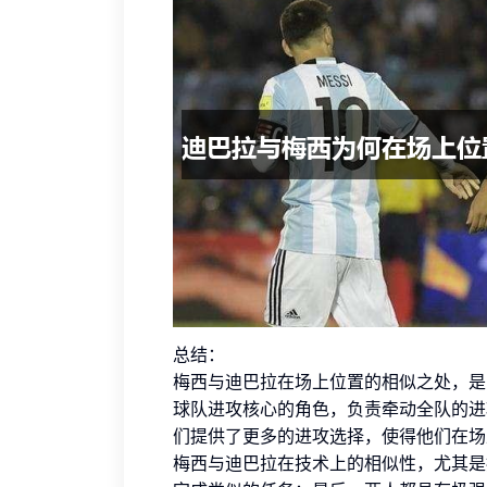
总结：
梅西与迪巴拉在场上位置的相似之处，是
球队进攻核心的角色，负责牵动全队的进
们提供了更多的进攻选择，使得他们在场
梅西与迪巴拉在技术上的相似性，尤其是