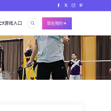
C7游戏入口
现在预约