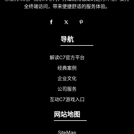
全终端访问，带来便捷舒适的服务体验。
导航
解读C7官方平台
经典案例
企业文化
公司服务
互动C7游戏入口
网站地图
SiteMap