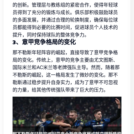
的创新。管理层与教练组的紧密合作，使得年轻球
员得到了充分的锻炼与成长。俱乐部积极鼓励球员
的多面发展，并通过合理的轮换制度，确保每位球
员都能得到必要的比赛时间，促进球员个人技术的
提升，同时保持球队的整体竞争力。
3、意甲竞争格局的变化
那不勒斯年轻阵容的崛起，直接导致了意甲竞争格
局的变化。传统上，意甲的竞争主要由尤文图斯、
国际米兰和AC米兰等老牌强队主导。然而，随着那
不勒斯的崛起，这一格局发生了微妙的变化。那不
勒斯通过稳步提升自身实力，成为了意甲不可忽视
的力量，给其他传统强队带来了巨大的压力。