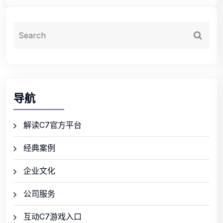
导航
解读C7官方平台
经典案例
企业文化
公司服务
互动C7游戏入口