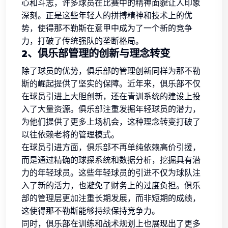
心和斗志，许多球员在比赛中的精神面貌让人印象
深刻。正是这些年轻人的拼搏精神和技术上的优
势，使得那不勒斯在意甲中成为了一个新的竞争
力，打破了传统强队的垄断格局。
2、俱乐部管理的创新与理念转变
除了球员的优势，俱乐部的管理创新同样为那不勒
斯的崛起提供了坚实的保障。近年来，俱乐部不仅
在球员引进上大胆创新，还在青训系统的建设上投
入了大量资源。俱乐部注重发掘年轻球员的潜力，
为他们提供了更多上场机会，这种理念转变打破了
以往依赖老将的管理模式。
在球员引进方面，俱乐部不再单纯依赖高价引援，
而是通过精确的球探系统和数据分析，挖掘具有潜
力的年轻球员。这些年轻球员的引进不仅为球队注
入了新的活力，也避免了财务上的过度负担。俱乐
部的管理层更加注重长期发展，而非短期的成绩，
这使得那不勒斯能够持续保持竞争力。
同时，俱乐部在训练和战术规划上也展现出了更多