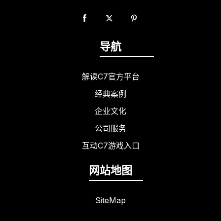
导航
解读C7官方平台
经典案例
企业文化
公司服务
互动C7游戏入口
网站地图
SiteMap