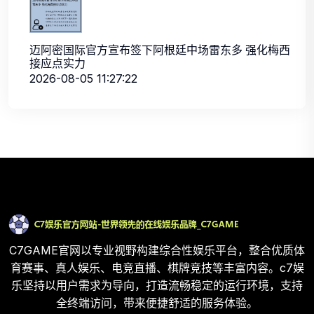
迈阿密国际官方宣布签下阿根廷中场雷东多 强化梅西
接应点实力
2026-08-05 11:27:22
C7GAME官网以专业视野构建综合性娱乐平台，整合优质体
育赛事、真人娱乐、电竞直播、棋牌竞技等丰富内容。c7娱
乐坚持以用户需求为导向，打造流畅稳定的运行环境，支持
全终端访问，带来便捷舒适的服务体验。