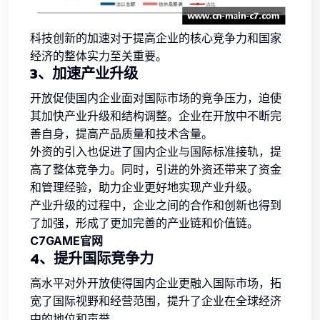
科技创新的加速对于提高企业的核心竞争力和国家
经济的整体实力至关重要。
3、加速产业升级
开放促使国内企业面对国际市场的竞争压力，迫使
其加快产业升级和结构调整。企业在开放中不断完
善自身，提高产品质量和技术含量。
外资的引入也促进了国内企业与国际标准接轨，提
高了整体竞争力。同时，引进的外资还带来了资金
和管理经验，助力企业更好地实现产业升级。
产业升级的过程中，企业之间的合作和创新也得到
了加强，形成了更加完善的产业链和价值链。
C7GAME官网
4、提升国际竞争力
高水平对外开放使得国内企业更融入国际市场，拓
宽了国际视野和经营范围，提升了企业在全球经济
中的地位和声誉。