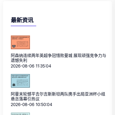
最新资讯
阿森纳连续两年英超争冠惜败曼城 展现顽强竞争力与
遗憾失利
2026-08-06 11:35:04
阿曼末轮憾平吉尔吉斯斯坦两队携手出局亚洲杯小组
悬念落幕引热议
2026-08-06 10:50:04