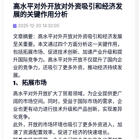
高水平对外开放对外资吸引和经济发
展的关键作用分析
2025-12-20 14:32:00
文章摘要：高水平对外开放对外资吸引和经济发展
至关重要。本文通过四个方面分析这一关键作用，
包括拓展市场、促进技术创新、加速产业升级和提
升国际竞争力。高水平对外开放不仅提升了国内企
业的竞争力，还吸引了更多外资，推动经济持续发
展。
1、拓展市场
高水平对外开放扩大了贸易领域，为企业提供更广
阔的市场空间。同时，受益于国际市场的需求，企
业也更有动力进行技术升级和产品创新，实现差异
化竞争。
此外，开放的市场环境也吸引了更多外资进入，加
速了资源配置效率，促进了经济的快速增长。