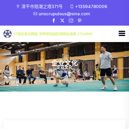
漳平市赔潮之塔371号
+13594780006
unscrupulous@sina.com
企业文化
首页
-
企业文化