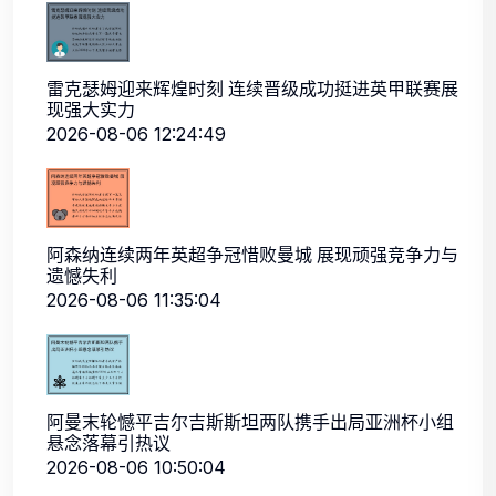
雷克瑟姆迎来辉煌时刻 连续晋级成功挺进英甲联赛展
现强大实力
2026-08-06 12:24:49
阿森纳连续两年英超争冠惜败曼城 展现顽强竞争力与
遗憾失利
2026-08-06 11:35:04
阿曼末轮憾平吉尔吉斯斯坦两队携手出局亚洲杯小组
悬念落幕引热议
2026-08-06 10:50:04