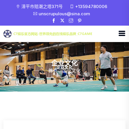
漳平市赔潮之塔371号
+13594780006
unscrupulous@sina.com
企业文化
首页
-
企业文化