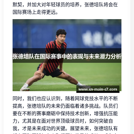
默契，并加大对年轻球员的培养，张德培队将会在
国际赛场上走得更远。
同时，我们也应认识到，随着网球竞技水平的不断
提高，张德培队的未来仍面临着诸多挑战。队员们
要在不断的赛事磨砺中保持技术创新，增强抗压能
力，尤其是在面对世界顶级球员时，如何突破自
我，才是未来成功的关键。展望未来，张德培队有