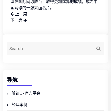
望在国际网球舞台上取得更加优异的成绩，成为中
国网球的一张亮丽名片。
上一篇
下一篇
导航
解读C7官方平台
经典案例