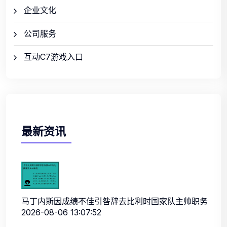
企业文化
公司服务
互动C7游戏入口
最新资讯
马丁内斯因成绩不佳引咎辞去比利时国家队主帅职务
2026-08-06 13:07:52