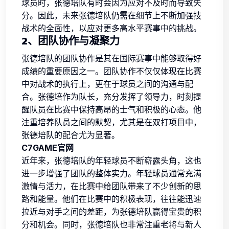
球员时，张德培队有时会因为应对不及时而导致失
分。因此，未来张德培队仍需在细节上不断加强技
战术的全面性，以应对更多高水平赛事中的挑战。
2、团队协作与凝聚力
张德培队的团队协作是其在国际赛事中能够取得好
成绩的重要原因之一。团队协作不仅仅体现在比赛
中对战术的执行上，更在于球员之间的沟通与配
合。张德培作为队长，充分发挥了领导力，时刻提
醒队员在比赛中保持高昂的士气和积极的心态。他
注重培养队员之间的默契，尤其是在双打项目中，
张德培队的配合尤为显著。
C7GAME官网
近年来，张德培队的年轻球员不断崭露头角，这也
进一步增强了团队的整体实力。年轻球员通常充满
激情与活力，在比赛中给团队带来了不少创新的思
路和能量。他们在比赛中的积极表现，往往能迅速
拉近与对手之间的差距，为张德培队赢得宝贵的积
分和机会。同时，张德培队也非常注重老将与新人