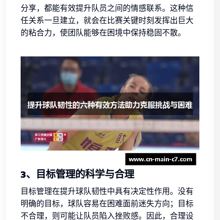
分享，都能有效提升队员之间的情感联系。这种信
任关系一旦建立，就会在比赛关键时刻发挥出巨大
的粘合力，使团队能够在困境中保持稳固不散。
3、目标管理的科学与合理
目标管理在提升球队韧性中具有决定性作用。没有
明确的目标，球队容易在困难面前迷失方向；目标
不合理，则可能让队员陷入挫败感。因此，合理设