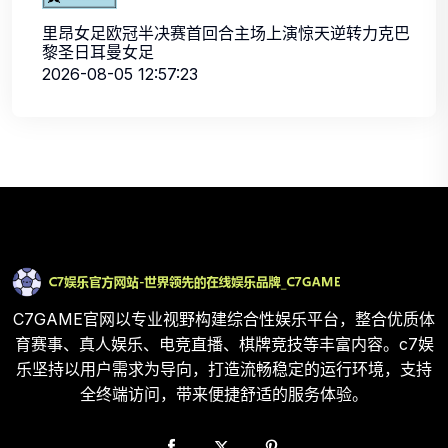
里昂女足欧冠半决赛首回合主场上演惊天逆转力克巴
黎圣日耳曼女足
2026-08-05 12:57:23
C7GAME官网以专业视野构建综合性娱乐平台，整合优质体
育赛事、真人娱乐、电竞直播、棋牌竞技等丰富内容。c7娱
乐坚持以用户需求为导向，打造流畅稳定的运行环境，支持
全终端访问，带来便捷舒适的服务体验。