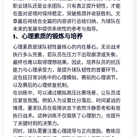
职业球队还是业余团队，只有真正提升韧性，才能
在面对逆境时保持稳定，突破瓶颈并收获胜利。文
章最后将结合全篇的内容进行总结归纳，为球队在
未来的发展中提供系统性的参考与指导。
1、心理素质的锻炼与培养
心理素质是球队韧性最核心的内在基石。无论战术
执行多么完善，若队员在压力下出现崩溃或失衡，
最终也难以取得理想结果。因此，培养队员的抗压
能力与心理承受力，是提升球队韧性的首要环节。
这包括日常训练中的心理模拟、赛前的心理调节，
以及赛后的心理修复机制。
在训练中，可以通过模拟高压比赛场景，让队员适
应紧张氛围。例如人为设置比分落后、时间紧迫的
情境，要求队员在极限状态下依然冷静思考和有效
执行战术。这种训练不仅锻炼了心理耐力，也提升
了关键时刻的决策力。
同时，球队需要注重心理疏导与正向激励。教练应