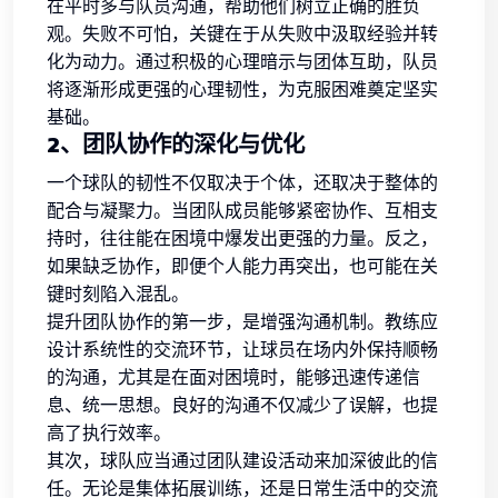
在平时多与队员沟通，帮助他们树立正确的胜负
观。失败不可怕，关键在于从失败中汲取经验并转
化为动力。通过积极的心理暗示与团体互助，队员
将逐渐形成更强的心理韧性，为克服困难奠定坚实
基础。
2、团队协作的深化与优化
一个球队的韧性不仅取决于个体，还取决于整体的
配合与凝聚力。当团队成员能够紧密协作、互相支
持时，往往能在困境中爆发出更强的力量。反之，
如果缺乏协作，即便个人能力再突出，也可能在关
键时刻陷入混乱。
提升团队协作的第一步，是增强沟通机制。教练应
设计系统性的交流环节，让球员在场内外保持顺畅
的沟通，尤其是在面对困境时，能够迅速传递信
息、统一思想。良好的沟通不仅减少了误解，也提
高了执行效率。
其次，球队应当通过团队建设活动来加深彼此的信
任。无论是集体拓展训练，还是日常生活中的交流