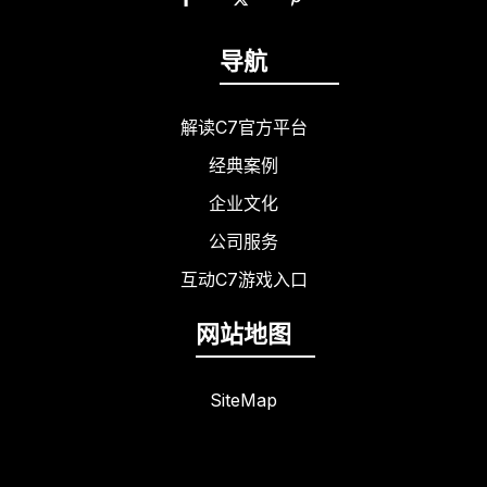
导航
解读C7官方平台
经典案例
企业文化
公司服务
互动C7游戏入口
网站地图
SiteMap