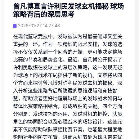
曾凡博直言许利民发球玄机揭秘 球场
策略背后的深层思考
2026-01-27 14:27:43
在现代篮球竞技中，发球被认为是最基础却又至关
重要的一环。作为一项精妙的战术安排，发球的选
择不仅仅关系到一个回合的开端，更可能决定整场
比赛的节奏和局势变化。最近，曾凡博公开揭示了
许利民教练在发球上的深层次策略，这一发现无疑
为球场上的战术布局提供了新的视角。文章将从四
个方面来探讨曾凡博对许利民发球玄机的揭秘，深
入分析这些策略背后所隐藏的思维逻辑和竞技智
慧，帮助读者更好地理解球场上的发球战术如何与
整体比赛策略相结合，形成致胜的关键。四个方面
分别是：发球技巧的运用、发球时机的把控、队员
角色的协同配合以及心理战术的巧妙设计。这些元
素不仅能帮助球队掌控比赛节奏，也能最大程度地
影响对手的防守布置，进而从细节处为球队带来优