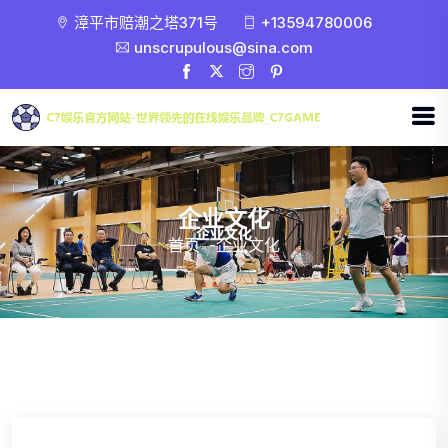
漳平市赔潮之塔371号
+13594780006
unscrupulous@sina.com
企业文化
首页
-
企业文化