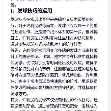
势。
1、发球技巧的运用
发球技巧在篮球比赛中是基础但又极为重要的环
节。对于许利民教练而言，发球不仅仅是一个简单
的起始动作，更是整个战术体系的第一步。曾凡博
直言，许利民在发球时非常注重球员的技巧运用，
通过多种发球方式来扰乱对方的防守阵型。
首先，许利民经常运用变化多端的发球方式来打破
对手的防守预设。比如，他常常会在比赛中选择快
速发球，使得对手没有时间做出及时反应，这样不
仅能够打乱对方的节奏，还能够通过快速的进攻迫
使对方出现失误或防守漏洞。曾凡博指出，许利民
在训练中非常注重球员快速思维的培养，要求球员
在发球的瞬间就要判断对方防守队形，并选择最佳
发球方式。
其次，许利民的发球不仅依赖球员的个人技巧，还
强调团队配合。通过合理的阵型和配合，发球成为