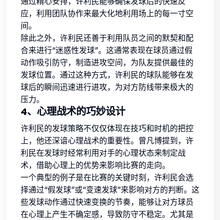
通过精心安排，许利民能够确保发球后的快速反
应，利用团队协作来最大化地利用场上的每一寸空
间。
除此之外，许利民还善于利用队员之间的默契和配
合来进行“迷惑性发球”。这通常表现在球员通过假
动作吸引防守，制造进攻空间，为队友提供最佳的
发球位置。通过这种方式，许利民的球队能够在发
球后的瞬间迅速进行进攻，为对方防线带来极大的
压力。
4、心理战术的巧妙设计
许利民的发球策略不仅仅体现在技巧和时机的把控
上，他还深谙心理战术的重要性。曾凡博提到，许
利民在发球时经常利用对手的心理状态来制定战
术，借助心理上的优势来影响比赛的走向。
一个典型的例子是在比赛的关键时刻，许利民会选
择通过“假发球”或“变速发球”来影响对方的判断。这
些发球动作通过快速变换的节奏，能够让对方球员
在心理上产生不确定感，导致防守不稳定。尤其是