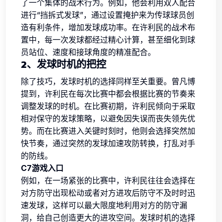
了一个集体的战术行为。例如，他会利用双人配合
进行“挡拆式发球”，通过设置掩护来为传球球员创
造有利条件，增加发球成功率。在许利民的战术布
置中，每一次发球都经过精心计算，甚至细化到球
员站位、速度和接球角度的精准配合。
2、发球时机的把控
除了技巧，发球时机的选择同样至关重要。曾凡博
提到，许利民在每次比赛中都会根据比赛的节奏来
调整发球的时机。在比赛初期，许利民倾向于采取
相对保守的发球策略，以避免因失误而丧失领先优
势。而在比赛进入关键时刻时，他则会选择突然加
快节奏，通过突然的发球加速攻防转换，打乱对手
的防线。
C7游戏入口
例如，在一场紧张的比赛中，许利民往往会选择在
对方防守出现松动或者对方进攻后防守不及时时迅
速发球，这样可以最大限度地利用对方的防守漏
洞，给自己创造更大的进攻空间。发球时机的选择