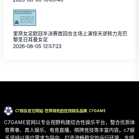
里昂女足欧冠半决赛首回合主场上演惊天逆转力克巴
黎圣日耳曼女足
2026-08-05 12:57:23
C7GAME官网以专业视野构建综合性娱乐平台，整合优质体
育赛事、真人娱乐、电竞直播、棋牌竞技等丰富内容。c7娱
乐坚持以用户需求为导向，打造流畅稳定的运行环境，支持