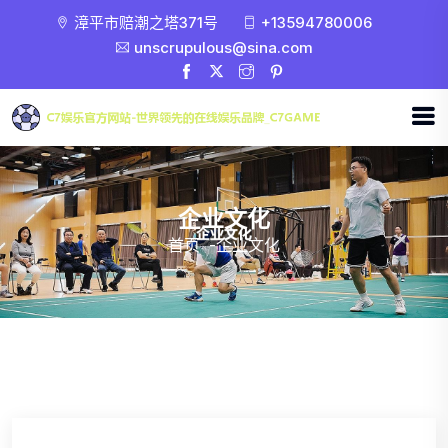
漳平市赔潮之塔371号
+13594780006
unscrupulous@sina.com
企业文化
首页
-
企业文化