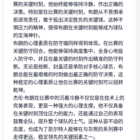
赛的关键时刻，他始终能够保持冷静，作出正确的
决策。特别是在比赛的关键时刻，布朗从不畏惧承
担进攻责任，敢于投出决定胜负的关键球。这种不
惧压力的精神，使得布朗在关键时刻能够成为球队
的定海神针。
布朗的心理素质在防守端同样得到体现。在比赛的
关键防守回合，他能够保持高度集中，全身心地投
入防守中，并且在最关键的时刻作出精准的防守判
断。无论是抢断、封盖还是单防对手核心球员，布
朗总能在最艰难的时刻做出最正确的防守决策，这
种稳定的心理素质让他在比赛的关键时刻可以扭转
乾坤。
杰伦·布朗在比赛中的沉着冷静不仅仅是在技术上的
完美表现，更是一种强大的心理支撑。他不仅具备
在关键时刻顶住压力的能力，还能通过自己的表现
鼓舞全队，提升整个球队的士气。这种从容不迫的
态度，也成为了凯尔特人能够在与灰熊的系列赛中
走得更远、稳定领先的关键因素之一。