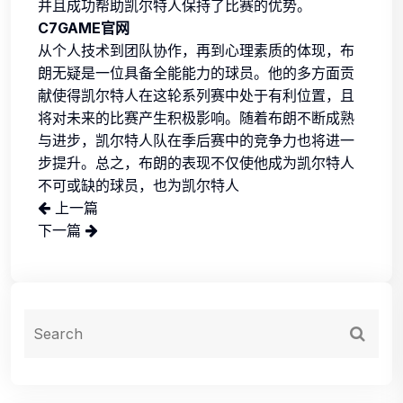
并且成功帮助凯尔特人保持了比赛的优势。
C7GAME官网
从个人技术到团队协作，再到心理素质的体现，布
朗无疑是一位具备全能能力的球员。他的多方面贡
献使得凯尔特人在这轮系列赛中处于有利位置，且
将对未来的比赛产生积极影响。随着布朗不断成熟
与进步，凯尔特人队在季后赛中的竞争力也将进一
步提升。总之，布朗的表现不仅使他成为凯尔特人
不可或缺的球员，也为凯尔特人
上一篇
下一篇