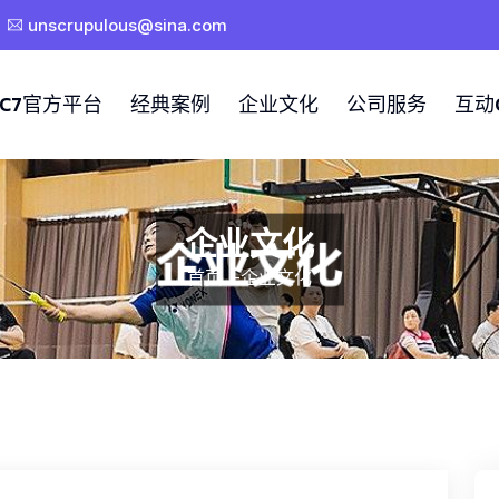
unscrupulous@sina.com
C7官方平台
经典案例
企业文化
公司服务
互动
企业文化
首页
-
企业文化