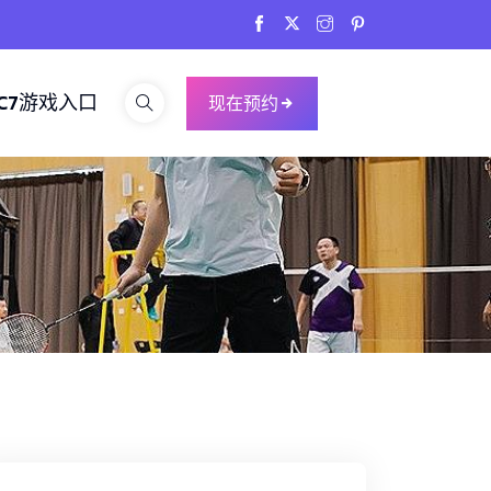
C7游戏入口
现在预约