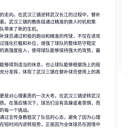
的走向。在武汉三镇逆转武汉长江的过程中，替补
素。武汉三镇的教练组通过精准的换人时机和策
队带来了新的生机。
补球员通过积极的跑动和精准的传球，不仅在进攻
过强化拦截和补位，增强了球队的整体防守稳定
的高强度投入，使得球队能够保持强大的攻势，最
能够得到适当的休息，也让球队能够根据场上的局
充分发挥，体现了武汉三镇在替补球员使用上的高
更是对心理素质的一次大考。在武汉三镇逆转武汉
质。在落后情况下，球员们没有急躁或者畏惧，而
的每一个挑战。
通过言传身教稳定了队伍的心态，避免了因为心理
在短时间内逆转局势，正是因为全体球员在困境中