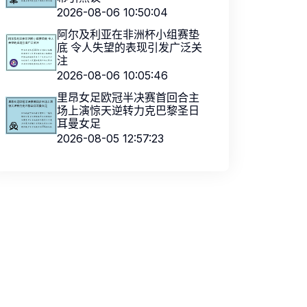
2026-08-06 10:50:04
阿尔及利亚在非洲杯小组赛垫
底 令人失望的表现引发广泛关
注
2026-08-06 10:05:46
里昂女足欧冠半决赛首回合主
场上演惊天逆转力克巴黎圣日
耳曼女足
2026-08-05 12:57:23