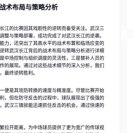
战术布局与策略分析
长江的比赛因其戏剧性的逆转而备受关注。武汉三
调整与策略部署，成功完成了对武汉长江的逆袭。
能力，还突出了其高水平的战术布置和临场应变的
逆转武汉长江背后的战术布局与策略分析进行详细
是中场控制与组织调度的灵活性，三是替补人员的
作的展现。通过对这些战术细节的深入分析，我们
，最终逆转胜利。
一便是其攻防转换的速度与精准度。尽管比赛开始
利，但在防守反击的过程中，球队展现出了极强的
，武汉三镇就能迅速抓住反击的机会，通过快速的
繁拉开距离，为中场球员提供了更为宽广的传球视