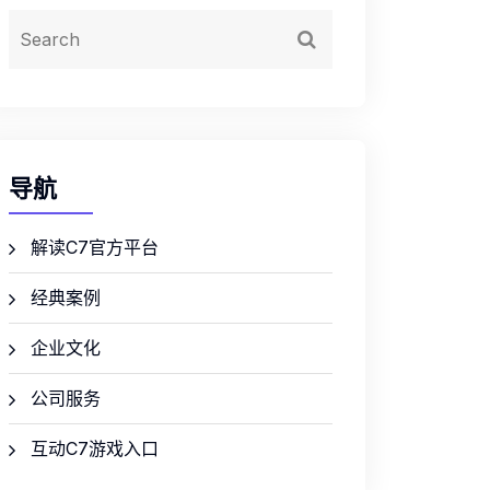
导航
解读C7官方平台
经典案例
企业文化
公司服务
互动C7游戏入口