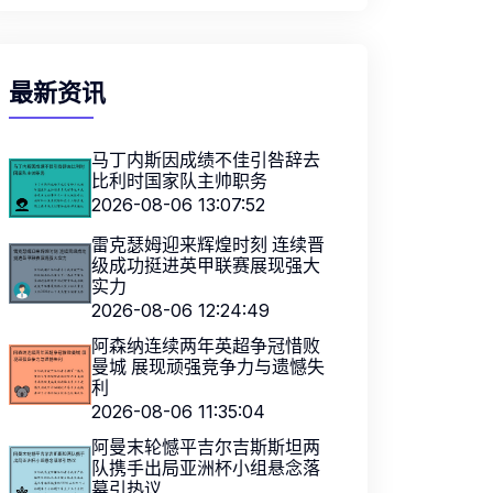
最新资讯
马丁内斯因成绩不佳引咎辞去
比利时国家队主帅职务
2026-08-06 13:07:52
雷克瑟姆迎来辉煌时刻 连续晋
级成功挺进英甲联赛展现强大
实力
2026-08-06 12:24:49
阿森纳连续两年英超争冠惜败
曼城 展现顽强竞争力与遗憾失
利
2026-08-06 11:35:04
阿曼末轮憾平吉尔吉斯斯坦两
队携手出局亚洲杯小组悬念落
幕引热议