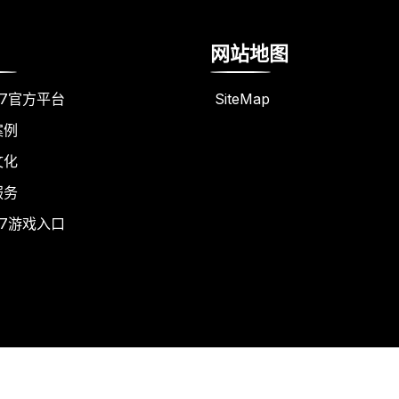
网站地图
7官方平台
SiteMap
案例
文化
服务
7游戏入口