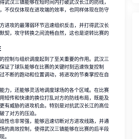
得武汉三镇能够在短时间内打破武汉长江的防线，
，不仅仅体现在进攻端的效率，也同样体现在防守
方进攻的最薄弱环节迅速组织反击，并打得武汉长
默契，攻守转换之间流畅自然，这也是逆转比赛的
性
的控制与组织调度起到了至关重要的作用。武汉三
保证了球队能够在比赛的关键时刻迅速恢复控制
过不断的跑动和位置调动，将进攻的节奏掌控在自
能力，还能够灵活地调度球场的各个区域。在比赛
用短传和快速的换位打乱对方的防线布局，既能及
更有威胁的进攻机会。特别是对抗武汉长江的高位
破了对方的压迫。
迫性也非常强，能够迅速切断对方进攻线路，并通
场的高效控制，使得武汉三镇能够在比赛的后半段
现。