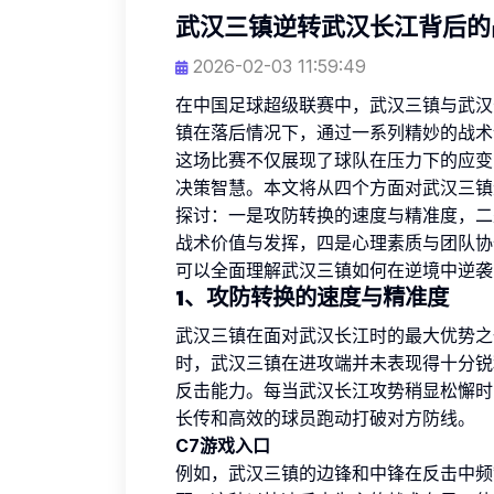
武汉三镇逆转武汉长江背后的
2026-02-03 11:59:49
在中国足球超级联赛中，武汉三镇与武汉
镇在落后情况下，通过一系列精妙的战术
这场比赛不仅展现了球队在压力下的应变
决策智慧。本文将从四个方面对武汉三镇
探讨：一是攻防转换的速度与精准度，二
战术价值与发挥，四是心理素质与团队协
可以全面理解武汉三镇如何在逆境中逆袭
1、攻防转换的速度与精准度
武汉三镇在面对武汉长江时的最大优势之
时，武汉三镇在进攻端并未表现得十分锐
反击能力。每当武汉长江攻势稍显松懈时
长传和高效的球员跑动打破对方防线。
C7游戏入口
例如，武汉三镇的边锋和中锋在反击中频