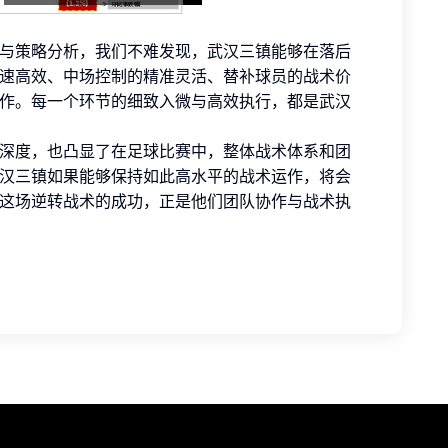
与策略分析，我们不难发现，武汉三镇能够在落后
速高效、中场控制的精准灵活、替补球员的战术价
作。每一个环节的细致入微与高效执行，都是武汉
深度，也凸显了在足球比赛中，整体战术体系和团
汉三镇如果能够保持如此高水平的战术运作，将会
这场逆转战术的成功，正是他们团队协作与战术执