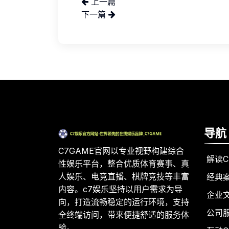
上一篇
下一篇
导航
C7GAME官网以专业视野构建综合
解读C
性娱乐平台，整合优质体育赛事、真
人娱乐、电竞直播、棋牌竞技等丰富
经典
内容。c7娱乐坚持以用户需求为导
企业
向，打造流畅稳定的运行环境，支持
公司
全终端访问，带来便捷舒适的服务体
验。