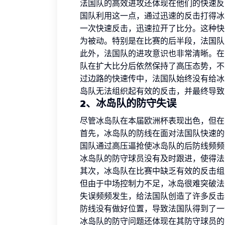
法国队的高效进攻还体现在他们的快速反
国队利用这一点，通过迅速的反击打得冰
一次快速反击，迅速拉开了比分。这种快
为被动。特别是在比赛的后半段，法国队
此外，法国队的进攻意识也非常清晰。在
队在扩大比分后依然保持了高压态势，不
过边路的快速传中，法国队始终没有给冰
岛队无法组织起有效的反击，并最终导致
2、冰岛队的防守失误
尽管冰岛队在本届欧洲杯表现出色，但在
首先，冰岛队的防线在面对法国队快速的
国队通过高压逼抢使冰岛队的后防线频频
冰岛队的防守球员没有及时跟进，使得法
其次，冰岛队在比赛中缺乏有效的反击组
但由于中场控制力不足，冰岛很难突破法
失误频频发生，给法国队创造了许多反击
防线没有做好位置，导致法国队得到了一
冰岛队的防守问题还体现在其防守球员的