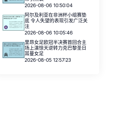
2026-08-06 10:50:04
阿尔及利亚在非洲杯小组赛垫
底 令人失望的表现引发广泛关
注
2026-08-06 10:05:46
里昂女足欧冠半决赛首回合主
场上演惊天逆转力克巴黎圣日
耳曼女足
2026-08-05 12:57:23