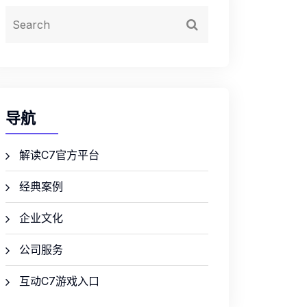
导航
解读C7官方平台
经典案例
企业文化
公司服务
互动C7游戏入口