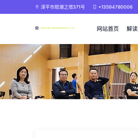
漳平市赔潮之塔371号
+13594780006
网站首页
解读