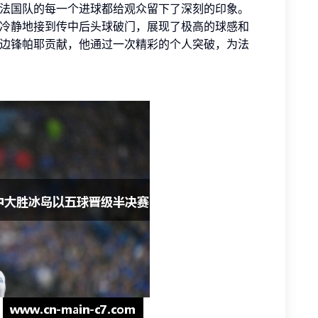
法国队的每一个进球都给观众留下了深刻的印象。
冷静地接到传中后头球破门，展现了极高的球感和
边锋帕耶贡献，他通过一次精彩的个人突破，为法