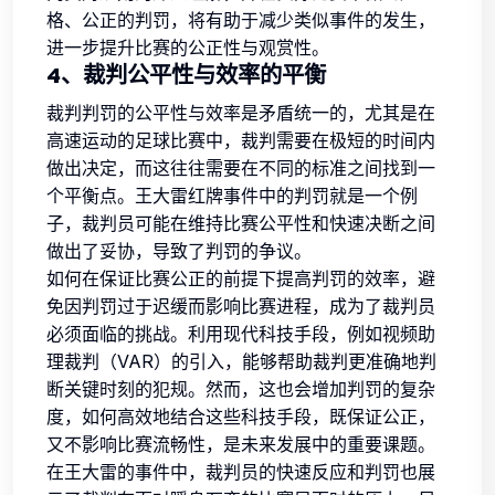
格、公正的判罚，将有助于减少类似事件的发生，
进一步提升比赛的公正性与观赏性。
4、裁判公平性与效率的平衡
裁判判罚的公平性与效率是矛盾统一的，尤其是在
高速运动的足球比赛中，裁判需要在极短的时间内
做出决定，而这往往需要在不同的标准之间找到一
个平衡点。王大雷红牌事件中的判罚就是一个例
子，裁判员可能在维持比赛公平性和快速决断之间
做出了妥协，导致了判罚的争议。
如何在保证比赛公正的前提下提高判罚的效率，避
免因判罚过于迟缓而影响比赛进程，成为了裁判员
必须面临的挑战。利用现代科技手段，例如视频助
理裁判（VAR）的引入，能够帮助裁判更准确地判
断关键时刻的犯规。然而，这也会增加判罚的复杂
度，如何高效地结合这些科技手段，既保证公正，
又不影响比赛流畅性，是未来发展中的重要课题。
在王大雷的事件中，裁判员的快速反应和判罚也展