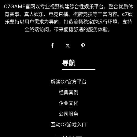
C7GAME官网以专业视野构建综合性娱乐平台，整合优质体
育赛事、真人娱乐、电竞直播、棋牌竞技等丰富内容。c7娱
乐坚持以用户需求为导向，打造流畅稳定的运行环境，支持
全终端访问，带来便捷舒适的服务体验。
导航
解读C7官方平台
经典案例
企业文化
公司服务
互动C7游戏入口