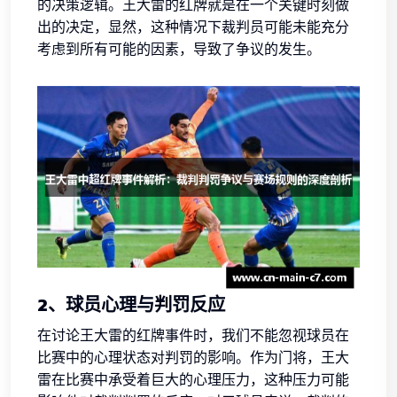
的决策逻辑。王大雷的红牌就是在一个关键时刻做
出的决定，显然，这种情况下裁判员可能未能充分
考虑到所有可能的因素，导致了争议的发生。
2、球员心理与判罚反应
在讨论王大雷的红牌事件时，我们不能忽视球员在
比赛中的心理状态对判罚的影响。作为门将，王大
雷在比赛中承受着巨大的心理压力，这种压力可能