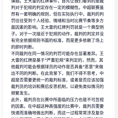
课题。王大雷的红牌事件，首先让我们看到的是裁
判对于犯规的判定存在一定的模糊性。中超联赛虽
然有一套明确的规则，但在实际执行中，裁判的判
罚往往受到个人经验、情绪和当时比赛节奏等多方
面因素的影响。王大雷的红牌判罚就是一个典型例
子。对于一次接近于犯规的动作，裁判的判定并没
有完全依据规则书面的标准，而是更多依赖了场上
的即时判断。
不同裁判在同一情况的判罚可能存在显著差异。王
大雷的红牌是基于“严重犯规”来判定的，然而，其
他裁判可能会根据球员的动作是否具备“恶意”来做
出不同的判断。在此背景下，我们不得不思考，中
超是否需要更统一的裁判标准，或者是否应该加强
裁判员的培训和赛后反思机制，以避免类似情况的
频繁发生。
此外，裁判员在比赛中所面临的压力也是不可忽视
的因素。在中超这种高强度的比赛中，裁判员需要
快速而准确地做出判断，而这一过程常常涉及复杂