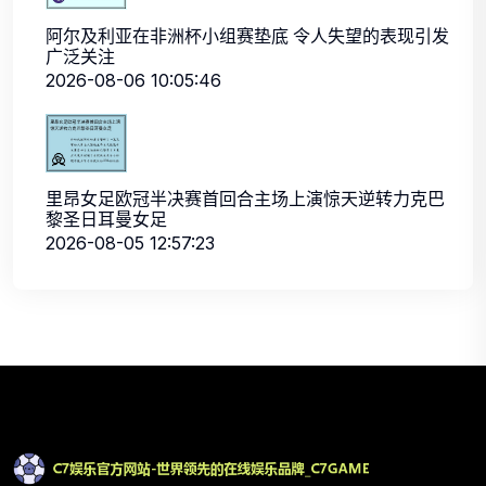
阿尔及利亚在非洲杯小组赛垫底 令人失望的表现引发
广泛关注
2026-08-06 10:05:46
里昂女足欧冠半决赛首回合主场上演惊天逆转力克巴
黎圣日耳曼女足
2026-08-05 12:57:23