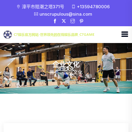
漳平市赔潮之塔371号
+13594780006
unscrupulous@sina.com
企业文化
首页
-
企业文化