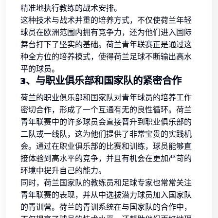
精准地执行教练的战术安排。
这种技术与战术并重的培养方式，不仅使荷兰年轻
球员在欧洲范围内拥有竞争力，还为他们进入国际
舞台打下了坚实的基础。荷兰青年联赛正是通过这
种全方位的培养模式，使得荷兰足球不断输出高水
平的球员。
3、与职业俱乐部和国家队的紧密合作
荷兰的职业俱乐部和国家队对青年球员的培养工作
密切合作，形成了一个互通有无的良性循环。荷兰
青年联赛中的许多球员会直接晋升到职业俱乐部的
二队或一线队，这为他们提供了非常宝贵的实践机
会。通过在职业俱乐部的比赛和训练，球员能够直
接体验到高水平的竞争，并且有机会在更加严苛的
环境中提升自己的能力。
同时，荷兰国家队的教练员和足球专家也常常关注
青年联赛的表现，并从中选拔潜力球员加入国家队
的青训营。荷兰的青训系统在与国家队的合作中，