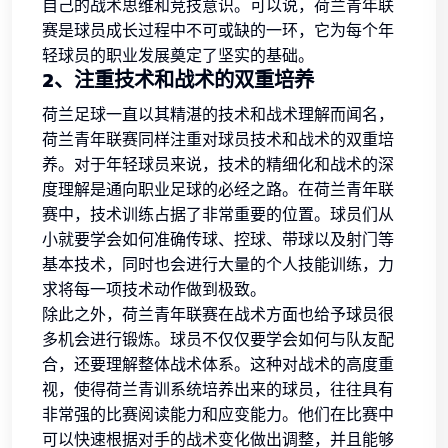
自己的战术思维和竞技意识。可以说，荷兰青年联
赛是球员成长过程中不可或缺的一环，它为每个年
轻球员的职业发展奠定了坚实的基础。
2、注重技术和战术的双重培养
荷兰足球一直以其精湛的技术和战术理解而闻名，
荷兰青年联赛同样注重对球员技术和战术的双重培
养。对于年轻球员来说，技术的精细化和战术的深
度理解是通向职业足球的必经之路。在荷兰青年联
赛中，技术训练占据了非常重要的位置。球员们从
小就要学会如何准确传球、控球、带球以及射门等
基本技术，同时也会进行大量的个人技能训练，力
求将每一项技术动作做到极致。
除此之外，荷兰青年联赛在战术方面也给予球员很
多机会进行锻炼。球员不仅仅要学会如何与队友配
合，还要理解整体战术体系。这种对战术的高度重
视，使得荷兰青训系统培养出来的球员，往往具有
非常强的比赛阅读能力和应变能力。他们在比赛中
可以快速根据对手的战术变化做出调整，并且能够