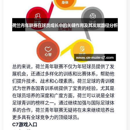
总的来说，荷兰青年联赛不仅为年轻球员提供了发
展机会，还通过多样化的训练和比赛体系，帮助他
们提升技术、战术和心理素质。荷兰足球的青训模
式为世界各国青训系统提供了宝贵的经验，尤其是
在球员培养的深度和广度方面，荷兰可以说是全球
足球青训的榜样之一。通过继续加强与国际足球体
系的合作，荷兰青年联赛无疑将在未来继续培养出
更多具有全球竞争力的顶级球员。
C7游戏入口