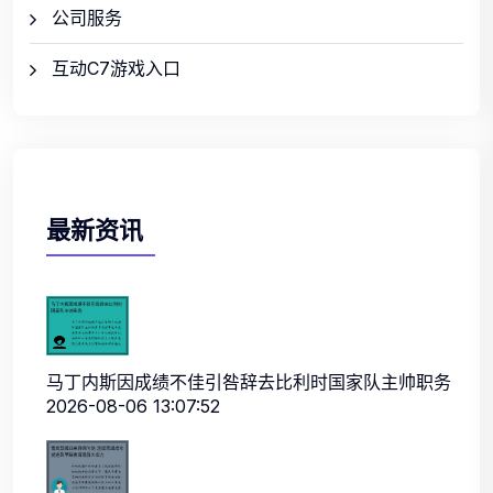
公司服务
互动C7游戏入口
最新资讯
马丁内斯因成绩不佳引咎辞去比利时国家队主帅职务
2026-08-06 13:07:52