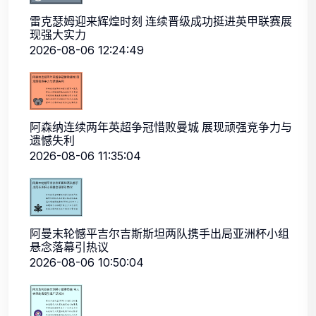
雷克瑟姆迎来辉煌时刻 连续晋级成功挺进英甲联赛展
现强大实力
2026-08-06 12:24:49
阿森纳连续两年英超争冠惜败曼城 展现顽强竞争力与
遗憾失利
2026-08-06 11:35:04
阿曼末轮憾平吉尔吉斯斯坦两队携手出局亚洲杯小组
悬念落幕引热议
2026-08-06 10:50:04