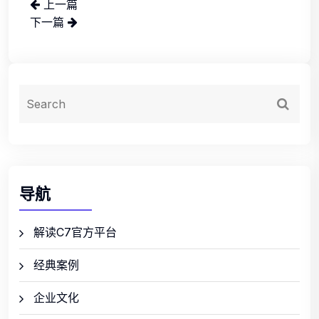
上一篇
下一篇
导航
解读C7官方平台
经典案例
企业文化