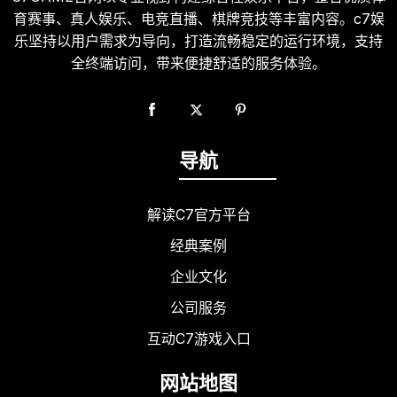
育赛事、真人娱乐、电竞直播、棋牌竞技等丰富内容。c7娱
乐坚持以用户需求为导向，打造流畅稳定的运行环境，支持
全终端访问，带来便捷舒适的服务体验。
导航
解读C7官方平台
经典案例
企业文化
公司服务
互动C7游戏入口
网站地图