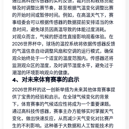
通过高科技传感器的实时反馈，裁判员和教练员能
够及时调整比赛节奏，甚至根据气温变化调整比赛
的开始时间或暂停时间。例如，在高温天气下，赛
事组委会可以根据传感器的数据提前安排适当的休
息时间，避免球员因高温导致的体能过度消耗。
对观众而言，气候的舒适性直接影响观看体验。在
2026世界杯中，球场的温控系统将依据传感器反馈
的气温信息自动调整风扇和空调的运行模式，确保
观众始终处于一个适宜的温度范围内。传感器还将
监测观众区的湿度，及时调节湿度水平，避免过于
潮湿的环境影响观众的健康。
4、对未来体育赛事的启示
2026世界杯的这一创新举措为未来其他体育赛事提
供了宝贵的经验和启示。在全球气候变化的背景
下，体育赛事的气候适应性将成为一个重要课题。
通过高科技传感器，赛事主办方能够实时掌握天气
变化，做出快速反应，从而减少天气变化对比赛产
生的不利影响。这种基于大数据和人工智能技术的