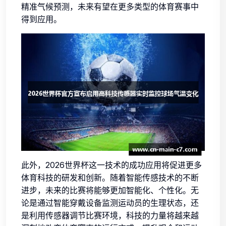
精准气候预测，未来有望在更多类型的体育赛事中
得到应用。
此外，2026世界杯这一技术的成功应用将促进更多
体育科技的研发和创新。随着智能传感技术的不断
进步，未来的比赛将能够更加智能化、个性化。无
论是通过智能穿戴设备监测运动员的生理状态，还
是利用传感器调节比赛环境，科技的力量将越来越