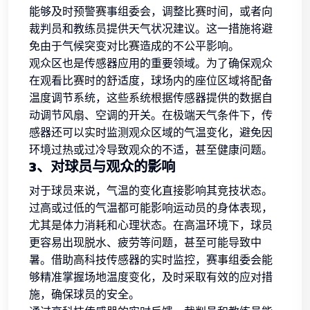
能够及时预警赛事组委会，调整比赛时间，或者向
裁判员和教练员提供天气状况建议。这一措施将避
免由于气候突变对比赛造成的不公平影响。
观众区也是传感器应用的重要领域。为了确保观众
在观看比赛时的舒适度，球场内的座位区域将配备
温度调节系统，这些系统根据传感器提供的数据自
动调节风扇、空调的开关。在极端天气条件下，传
感器还可以实时监测观众区域的气温变化，避免因
环境过热或过冷导致观众的不适，甚至健康问题。
3、对球员与观众的影响
对于球员来说，气温的变化直接影响其竞技状态。
过高或过低的气温都可能影响运动员的身体表现，
尤其是体力消耗和心理状态。在高温环境下，球员
更容易出现脱水、疲劳等问题，甚至可能导致中
暑。借助高科技传感器的实时监控，赛事组委会能
够精准掌握场地温度变化，及时采取有效的应对措
施，确保球员的安全。