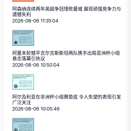
阿森纳连续两年英超争冠惜败曼城 展现顽强竞争力与
遗憾失利
2026-08-06 11:35:04
阿曼末轮憾平吉尔吉斯斯坦两队携手出局亚洲杯小组
悬念落幕引热议
2026-08-06 10:50:04
阿尔及利亚在非洲杯小组赛垫底 令人失望的表现引发
广泛关注
2026-08-06 10:05:46