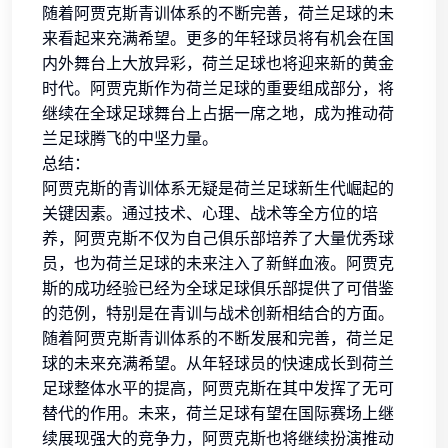
随着阿贾克斯青训体系的不断完善，荷兰足球的未
来看起来充满希望。更多的年轻球员将有机会在国
内外舞台上大放异彩，荷兰足球也将迎来新的黄金
时代。阿贾克斯作为荷兰足球的重要组成部分，将
继续在全球足球舞台上占据一席之地，成为推动荷
兰足球腾飞的中坚力量。
总结：
阿贾克斯的青训体系无疑是荷兰足球新生代崛起的
关键因素。通过技术、心理、战术等全方位的培
养，阿贾克斯不仅为自己俱乐部培养了大量优秀球
员，也为荷兰足球的未来注入了新鲜血液。阿贾克
斯的成功经验已经为全球足球俱乐部提供了可借鉴
的范例，特别是在青训与战术创新相结合的方面。
随着阿贾克斯青训体系的不断发展和完善，荷兰足
球的未来充满希望。从年轻球员的快速成长到荷兰
足球整体水平的提高，阿贾克斯在其中发挥了无可
替代的作用。未来，荷兰足球有望在国际赛场上继
续展现强大的竞争力，阿贾克斯也将继续扮演推动