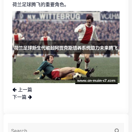
荷兰足球腾飞的重要角色。
上一篇
下一篇