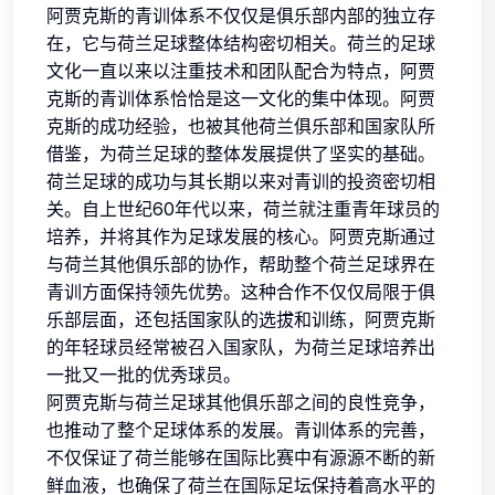
阿贾克斯的青训体系不仅仅是俱乐部内部的独立存
在，它与荷兰足球整体结构密切相关。荷兰的足球
文化一直以来以注重技术和团队配合为特点，阿贾
克斯的青训体系恰恰是这一文化的集中体现。阿贾
克斯的成功经验，也被其他荷兰俱乐部和国家队所
借鉴，为荷兰足球的整体发展提供了坚实的基础。
荷兰足球的成功与其长期以来对青训的投资密切相
关。自上世纪60年代以来，荷兰就注重青年球员的
培养，并将其作为足球发展的核心。阿贾克斯通过
与荷兰其他俱乐部的协作，帮助整个荷兰足球界在
青训方面保持领先优势。这种合作不仅仅局限于俱
乐部层面，还包括国家队的选拔和训练，阿贾克斯
的年轻球员经常被召入国家队，为荷兰足球培养出
一批又一批的优秀球员。
阿贾克斯与荷兰足球其他俱乐部之间的良性竞争，
也推动了整个足球体系的发展。青训体系的完善，
不仅保证了荷兰能够在国际比赛中有源源不断的新
鲜血液，也确保了荷兰在国际足坛保持着高水平的