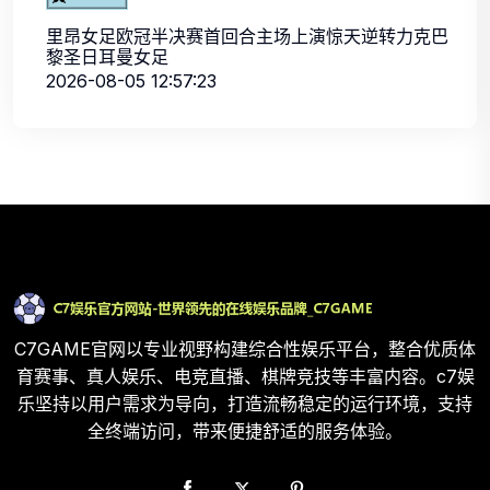
里昂女足欧冠半决赛首回合主场上演惊天逆转力克巴
黎圣日耳曼女足
2026-08-05 12:57:23
C7GAME官网以专业视野构建综合性娱乐平台，整合优质体
育赛事、真人娱乐、电竞直播、棋牌竞技等丰富内容。c7娱
乐坚持以用户需求为导向，打造流畅稳定的运行环境，支持
全终端访问，带来便捷舒适的服务体验。