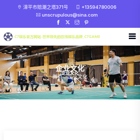
漳平市赔潮之塔371号
+13594780006
unscrupulous@sina.com
企业文化
首页
-
企业文化