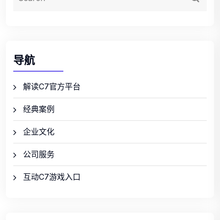
导航
解读C7官方平台
经典案例
企业文化
公司服务
互动C7游戏入口