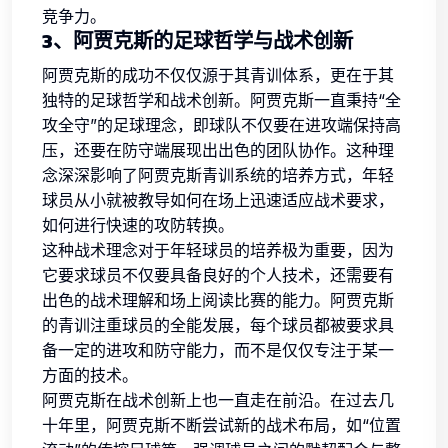
竞争力。
3、阿贾克斯的足球哲学与战术创新
阿贾克斯的成功不仅仅源于其青训体系，更在于其
独特的足球哲学和战术创新。阿贾克斯一直秉持“全
攻全守”的足球理念，即球队不仅要在进攻端保持高
压，还要在防守端展现出出色的团队协作。这种理
念深深影响了阿贾克斯青训系统的培养方式，年轻
球员从小就被教导如何在场上迅速适应战术要求，
如何进行快速的攻防转换。
这种战术理念对于年轻球员的培养极为重要，因为
它要求球员不仅要具备良好的个人技术，还需要有
出色的战术理解和场上阅读比赛的能力。阿贾克斯
的青训注重球员的全能发展，每个球员都被要求具
备一定的进攻和防守能力，而不是仅仅专注于某一
方面的技术。
阿贾克斯在战术创新上也一直走在前沿。在过去几
十年里，阿贾克斯不断尝试新的战术布局，如“位置