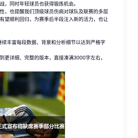
战，同时年轻球员也获得锻炼机会。
性，也提醒我们顶级球员伤病对球队及联赛的多层
有望顺利回归，为赛季后半段注入新的活力，也让
可继续丰富每段数据、背景和分析细节以达到严格字
到更详细、完整的版本，直接凑满3000字左右，