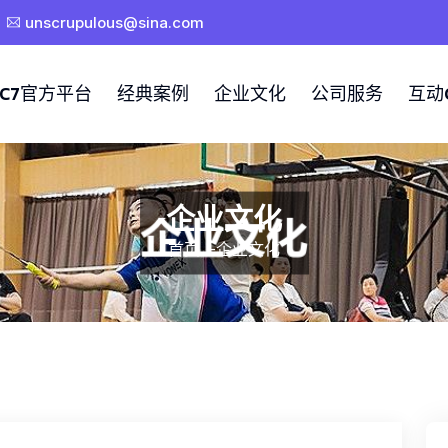
unscrupulous@sina.com
C7官方平台
经典案例
企业文化
公司服务
互动
企业文化
首页
-
企业文化