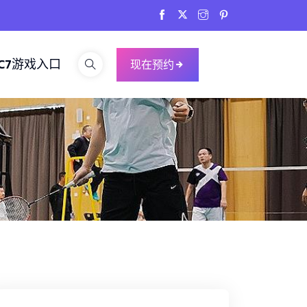
C7游戏入口
现在预约