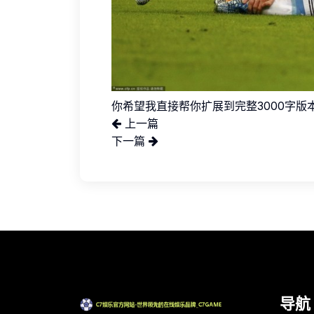
你希望我直接帮你扩展到完整3000字版
上一篇
下一篇
导航