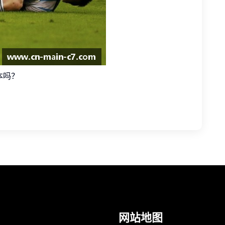
本吗？
网站地图