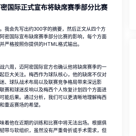
阿密国际正式宣布将缺席赛季部分比赛
。我会先写出约300字的摘要，然后正文从四个方
阿密国际宣布缺席赛季部分比赛的影响，每个方面
并严格按照你提供的HTML格式输出。
战六周，迈阿密国际官方也确认他将缺席赛季的一
起巨大关注。梅西作为球队核心，他的缺席不仅对
迷、球队战术布局以及联赛竞争格局带来深远影
联赛和球迷反响以及梅西个人恢复计划四个方面进
可能后果。通过分析，我们可以更清晰地理解梅西
和重返赛场的希望。
味着他在近期的训练和比赛中将无法出场。根据俱
韧带与软组织，虽然没有严重骨折或手术需求，但