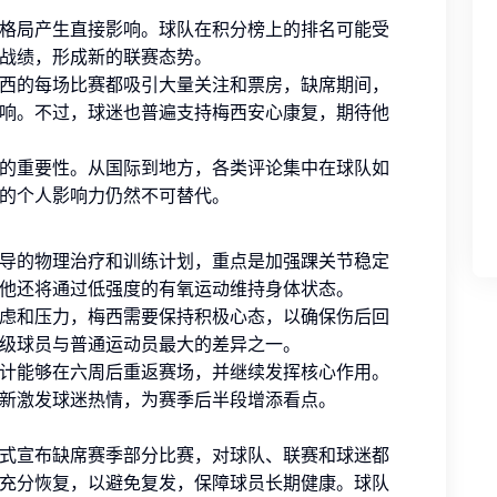
格局产生直接影响。球队在积分榜上的排名可能受
战绩，形成新的联赛态势。
西的每场比赛都吸引大量关注和票房，缺席期间，
响。不过，球迷也普遍支持梅西安心康复，期待他
的重要性。从国际到地方，各类评论集中在球队如
的个人影响力仍然不可替代。
导的物理治疗和训练计划，重点是加强踝关节稳定
他还将通过低强度的有氧运动维持身体状态。
虑和压力，梅西需要保持积极心态，以确保伤后回
级球员与普通运动员最大的差异之一。
计能够在六周后重返赛场，并继续发挥核心作用。
新激发球迷热情，为赛季后半段增添看点。
式宣布缺席赛季部分比赛，对球队、联赛和球迷都
充分恢复，以避免复发，保障球员长期健康。球队