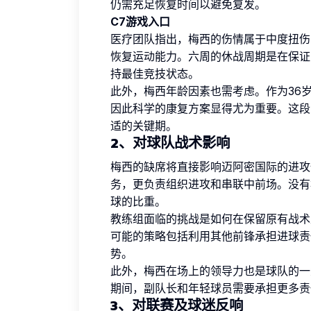
仍需充足恢复时间以避免复发。
C7游戏入口
医疗团队指出，梅西的伤情属于中度扭伤
恢复运动能力。六周的休战周期是在保证
持最佳竞技状态。
此外，梅西年龄因素也需考虑。作为36
因此科学的康复方案显得尤为重要。这段
适的关键期。
2、对球队战术影响
梅西的缺席将直接影响迈阿密国际的进攻
务，更负责组织进攻和串联中前场。没有
球的比重。
教练组面临的挑战是如何在保留原有战术
可能的策略包括利用其他前锋承担进球责
势。
此外，梅西在场上的领导力也是球队的一
期间，副队长和年轻球员需要承担更多责
3、对联赛及球迷反响