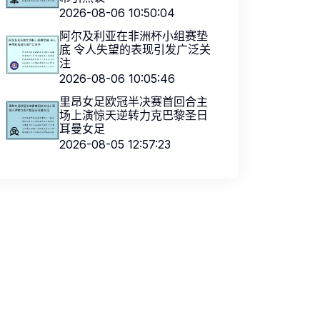
2026-08-06 10:50:04
阿尔及利亚在非洲杯小组赛垫
底 令人失望的表现引发广泛关
注
2026-08-06 10:05:46
里昂女足欧冠半决赛首回合主
场上演惊天逆转力克巴黎圣日
耳曼女足
2026-08-05 12:57:23