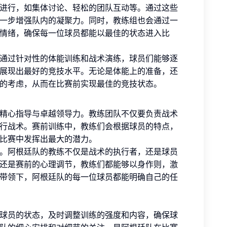
进行，如集体讨论、轻松的团队互动等。通过这些
一步增强队内的凝聚力。同时，教练组也会通过一
情绪，确保每一位球员都能以最佳的状态进入比
通过针对性的体能训练和战术演练，球员们能够逐
展现出最好的竞技水平。无论是体能上的准备，还
的考虑，从而在比赛前实现最佳的竞技状态。
精心指导与卓越领导力。教练团队不仅要负责战术
行战术。赛前训练中，教练们会根据球员的特点，
比赛中发挥出最大的潜力。
。阿根廷队的教练不仅是战术的执行者，还是球员
还是赛前的心理调节，教练们都能够以身作则，激
带领下，阿根廷队的每一位球员都能明确自己的任
球员的状态，及时调整训练的强度和内容，确保球