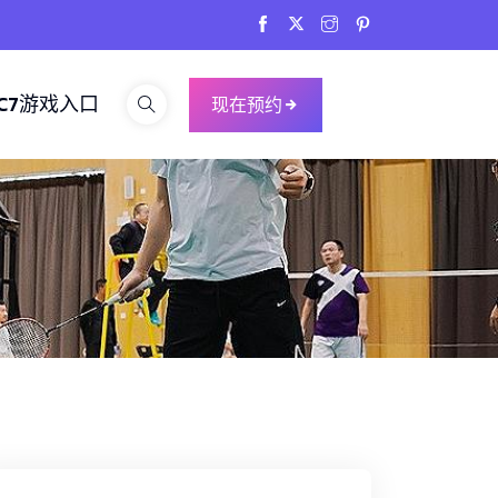
C7游戏入口
现在预约