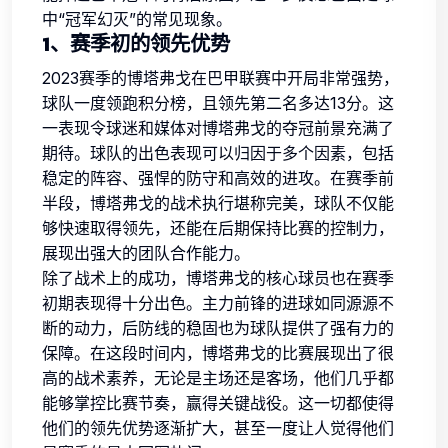
中“冠军幻灭”的常见现象。
1、赛季初的领先优势
2023赛季的博塔弗戈在巴甲联赛中开局非常强势，
球队一度领跑积分榜，且领先第二名多达13分。这
一表现令球迷和媒体对博塔弗戈的夺冠前景充满了
期待。球队的出色表现可以归因于多个因素，包括
稳定的阵容、强悍的防守和高效的进攻。在赛季前
半段，博塔弗戈的战术执行堪称完美，球队不仅能
够快速取得领先，还能在后期保持比赛的控制力，
展现出强大的团队合作能力。
除了战术上的成功，博塔弗戈的核心球员也在赛季
初期表现得十分出色。主力前锋的进球如同源源不
断的动力，后防线的稳固也为球队提供了强有力的
保障。在这段时间内，博塔弗戈的比赛展现出了很
高的战术素养，无论是主场还是客场，他们几乎都
能够掌控比赛节奏，赢得关键战役。这一切都使得
他们的领先优势逐渐扩大，甚至一度让人觉得他们