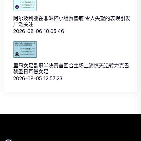
阿尔及利亚在非洲杯小组赛垫底 令人失望的表现引发
广泛关注
2026-08-06 10:05:46
里昂女足欧冠半决赛首回合主场上演惊天逆转力克巴
黎圣日耳曼女足
2026-08-05 12:57:23