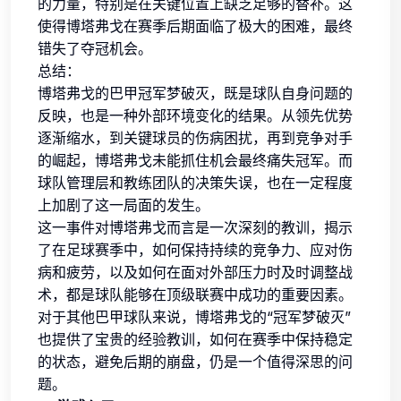
的力量，特别是在关键位置上缺乏足够的替补。这
使得博塔弗戈在赛季后期面临了极大的困难，最终
错失了夺冠机会。
总结：
博塔弗戈的巴甲冠军梦破灭，既是球队自身问题的
反映，也是一种外部环境变化的结果。从领先优势
逐渐缩水，到关键球员的伤病困扰，再到竞争对手
的崛起，博塔弗戈未能抓住机会最终痛失冠军。而
球队管理层和教练团队的决策失误，也在一定程度
上加剧了这一局面的发生。
这一事件对博塔弗戈而言是一次深刻的教训，揭示
了在足球赛季中，如何保持持续的竞争力、应对伤
病和疲劳，以及如何在面对外部压力时及时调整战
术，都是球队能够在顶级联赛中成功的重要因素。
对于其他巴甲球队来说，博塔弗戈的“冠军梦破灭”
也提供了宝贵的经验教训，如何在赛季中保持稳定
的状态，避免后期的崩盘，仍是一个值得深思的问
题。