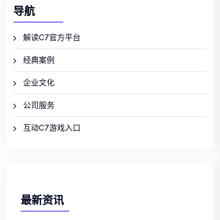
导航
解读C7官方平台
经典案例
企业文化
公司服务
互动C7游戏入口
最新资讯