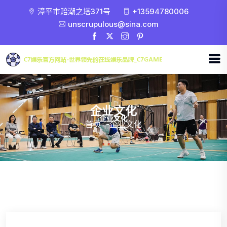
漳平市赔潮之塔371号
+13594780006
unscrupulous@sina.com
企业文化
首页
-
企业文化