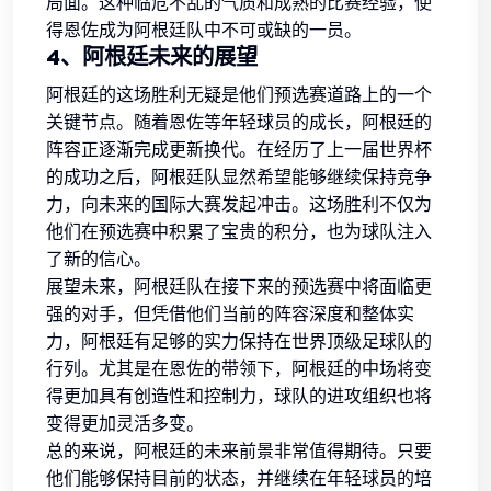
局面。这种临危不乱的气质和成熟的比赛经验，使
得恩佐成为阿根廷队中不可或缺的一员。
4、阿根廷未来的展望
阿根廷的这场胜利无疑是他们预选赛道路上的一个
关键节点。随着恩佐等年轻球员的成长，阿根廷的
阵容正逐渐完成更新换代。在经历了上一届世界杯
的成功之后，阿根廷队显然希望能够继续保持竞争
力，向未来的国际大赛发起冲击。这场胜利不仅为
他们在预选赛中积累了宝贵的积分，也为球队注入
了新的信心。
展望未来，阿根廷队在接下来的预选赛中将面临更
强的对手，但凭借他们当前的阵容深度和整体实
力，阿根廷有足够的实力保持在世界顶级足球队的
行列。尤其是在恩佐的带领下，阿根廷的中场将变
得更加具有创造性和控制力，球队的进攻组织也将
变得更加灵活多变。
总的来说，阿根廷的未来前景非常值得期待。只要
他们能够保持目前的状态，并继续在年轻球员的培