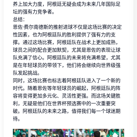
养上加大力度，阿根廷无疑会成为未来几年国际足
坛的强有力竞争者。
总结：
恩佐·费尔南德斯的推射进球不仅是这场比赛的决定
性因素，也为阿根廷队的胜利提供了强有力的支
撑。通过这场比赛，阿根廷队在战术上更加成熟，
球员之间的配合更加默契，尤其是恩佐的表现让球
队充满了信心。阿根廷队的未来将充满希望，尤其
是在年轻球员的带领下，他们将会继续向世界级强
队发起挑战。
同时，这场比赛也标志着阿根廷队进入了一个新的
时代。随着恩佐等年轻球员的崛起，阿根廷队的阵
容将变得更加多元化、灵活性更强。而这场关键胜
利，无疑是他们在世界杯预选赛中的一次重要突
破。阿根廷队的未来之路，值得我们每一个球迷期
待。