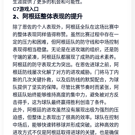
生涯提供了更多的机会和可能性。
C7游戏入口
2、阿根廷整体表现的提升
除了恩佐的个人表现外，阿根廷全队在这场比赛中
的整体表现同样值得称赞。虽然比赛过程中存在一
定的压力和困难，但阿根廷队的防守线和中场控制
表现得相当稳健。无论是在进攻端的组织，还是防
守端的紧凑，阿根廷队都展现了成熟的战术素养。
阿根廷的防守表现尤为突出。在恩佐进球之前，阿
根廷防线屡次化解了对方的进攻威胁。门将马丁内
斯的几次关键扑救，以及后防线的默契配合，为球
队提供了坚实的保障。尽管比赛节奏时而紧张，阿
根廷队始终能够维持高度的集中力，避免被对方反
击得手，这为球队最终赢得胜利创造了条件。
此外，阿根廷的进攻虽然没有展现出极为强烈的压
迫感，但整体上表现出了很高的效率。球队在控制
中场后，能够快速转移球并形成突破。这种高效的
进攻方式不仅是阿根廷取得进球的关键，也是确保