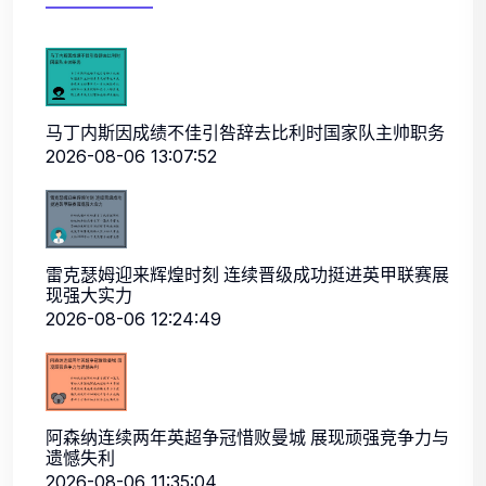
马丁内斯因成绩不佳引咎辞去比利时国家队主帅职务
2026-08-06 13:07:52
雷克瑟姆迎来辉煌时刻 连续晋级成功挺进英甲联赛展
现强大实力
2026-08-06 12:24:49
阿森纳连续两年英超争冠惜败曼城 展现顽强竞争力与
遗憾失利
2026-08-06 11:35:04