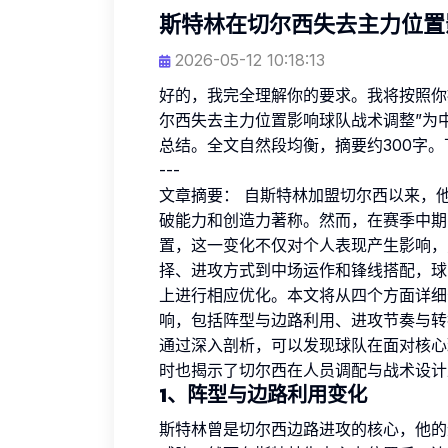
斯特林在切尔西失去主力位置
2026-05-12 10:18:13
好的，我完全理解你的要求。我将按照你
尔西失去主力位置影响球队战术调整”为
总结。全文自然段均衡，摘要约300字
---
文章摘要： 自斯特林加盟切尔西以来，
破能力和创造力著称。然而，在赛季中期
置，这一变化不仅对个人表现产生影响，
择、进攻方式到中场运作和锋线搭配，球
上进行相应优化。本文将从四个方面详细
响，包括阵型与边路利用、进攻节奏与转
通过深入剖析，可以发现球队在面对核心
时也揭示了切尔西在人员调配与战术设计
1、阵型与边路利用变化
斯特林曾是切尔西边路进攻的核心，他的