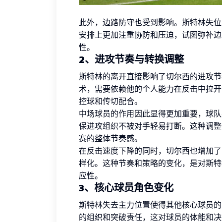
此外，边路防守也受到影响。斯特林失位
安排上更加注重协防和压迫，试图弥补边
性。
2、进攻节奏与转换调整
斯特林的离开直接影响了切尔西的进攻节
术，需要依赖他的个人能力在反击中拉开
控球和传切配合。
中场球员的作用因此显得更加重要，球队
保进攻组织不被对手轻易打断。这种调整
赛的整体节奏感。
在反击速度下降的同时，切尔西也增加了
样化。这种节奏和策略的变化，是对斯特
应性。
3、核心球员角色变化
斯特林失去主力位置使得其他核心球员的
的组织和突破责任，这对球员的体能和决