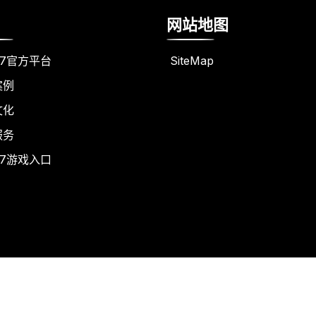
网站地图
7官方平台
SiteMap
案例
文化
服务
7游戏入口
Copyright © 2026 - All Rights Reserved
C7GAME官网
.