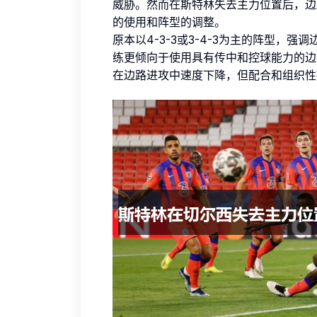
威胁。然而在斯特林失去主力位置后，边
的使用和阵型的调整。
原本以4-3-3或3-4-3为主的阵型，
练更倾向于使用具有传中和控球能力的边
在边路进攻中速度下降，但配合和组织性