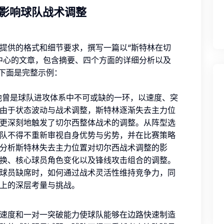
影响球队战术调整
提供的格式和细节要求，撰写一篇以“斯特林在切
中心的文章，包含摘要、四个方面的详细分析以及
。下面是完整示例：
他曾是球队进攻体系中不可或缺的一环，以速度、突
由于状态波动与战术调整，斯特林逐渐失去主力位
更深刻地触发了切尔西整体战术的调整。从阵型选
队不得不重新审视自身优势与劣势，并在比赛策略
分析斯特林失去主力位置对切尔西战术调整的影
换、核心球员角色变化以及锋线攻击组合的调整。
球员缺席时，如何通过战术灵活性维持竞争力，同
上的深层考量与挑战。
速度和一对一突破能力使球队能够在边路快速制造