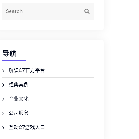
导航
解读C7官方平台
经典案例
企业文化
公司服务
互动C7游戏入口