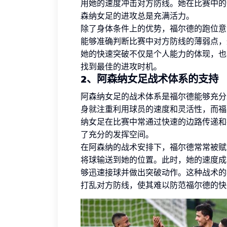
用她的速度冲击对方防线。她在比赛中的
森纳女足的进攻总是充满活力。
除了身体条件上的优势，福尔德的跑位意
能够准确判断比赛中对方防线的薄弱点，
她的快速突破不仅是个人能力的体现，也
找到最佳的进攻时机。
2、阿森纳女足战术体系的支持
阿森纳女足的战术体系是福尔德能够充分
身就注重利用球员的速度和灵活性，而福
纳女足在比赛中常通过快速的边路传递和
了充分的发挥空间。
在阿森纳的战术安排下，福尔德常常被赋
将球输送到她的位置。此时，她的速度成
够迅速接球并做出突破动作。这种战术的
打乱对方防线，使其难以防范福尔德的快