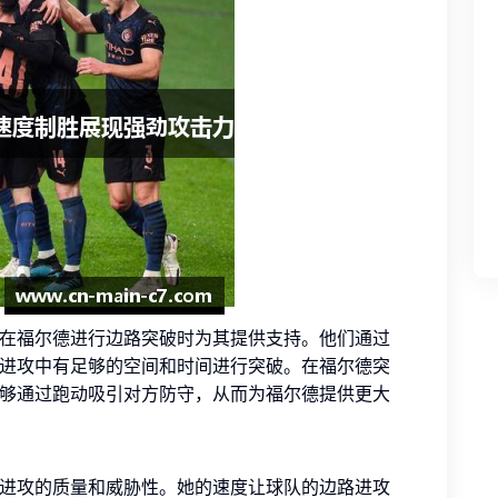
在福尔德进行边路突破时为其提供支持。他们通过
进攻中有足够的空间和时间进行突破。在福尔德突
够通过跑动吸引对方防守，从而为福尔德提供更大
进攻的质量和威胁性。她的速度让球队的边路进攻