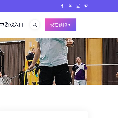
C7游戏入口
现在预约