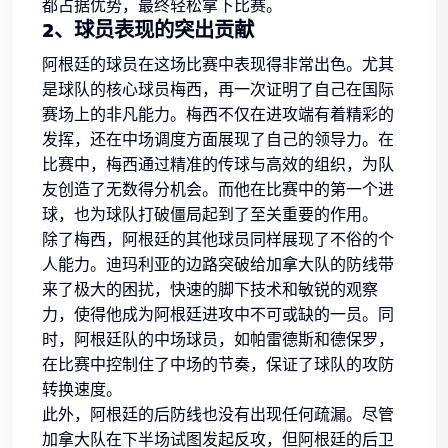
都占据优势，最终轻松拿下比赛。
2、球员表现的突出贡献
阿根廷的球员在这场比赛中表现得非常出色。尤其
是球队的核心球员梅西，再一次证明了自己在国际
赛场上的非凡能力。梅西不仅在进攻端有着精彩的
发挥，还在中场调度方面展现了自己的领导力。在
比赛中，梅西通过精准的传球与高效的组织，为队
友创造了无数得分机会。而他在比赛中的第一个进
球，也为球队打破僵局起到了至关重要的作用。
除了梅西，阿根廷的其他球员同样展现了不俗的个
人能力。迪玛利亚的边路突破给加拿大队的防线带
来了极大的困扰，快速的脚下技术和敏锐的观察
力，使得他成为阿根廷进攻中不可或缺的一员。同
时，阿根廷队的中场球员，如帕雷德斯和德保罗，
在比赛中控制住了中场的节奏，保证了球队的攻防
转换速度。
此外，阿根廷的后防线也没有出现任何疏漏。尽管
加拿大队在下半场试图发起反攻，但阿根廷的后卫