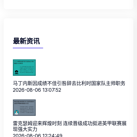
最新资讯
马丁内斯因成绩不佳引咎辞去比利时国家队主帅职务
2026-08-06 13:07:52
雷克瑟姆迎来辉煌时刻 连续晋级成功挺进英甲联赛展
现强大实力
2026-08-06 12:24:49