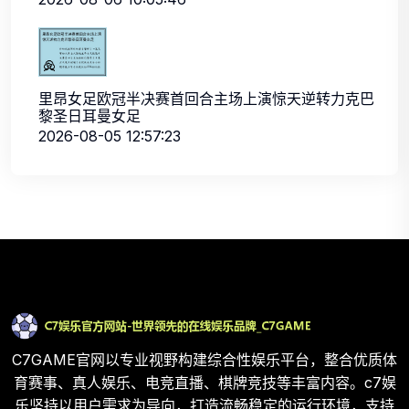
里昂女足欧冠半决赛首回合主场上演惊天逆转力克巴
黎圣日耳曼女足
2026-08-05 12:57:23
C7GAME官网以专业视野构建综合性娱乐平台，整合优质体
育赛事、真人娱乐、电竞直播、棋牌竞技等丰富内容。c7娱
乐坚持以用户需求为导向，打造流畅稳定的运行环境，支持