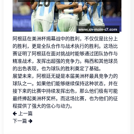
阿根廷在美洲杯揭幕战中的胜利，不仅仅是比分上
的胜利，更是全队合作与战术执行的胜利。这场比
赛证明了阿根廷在面对挑战时能够通过团队协作与
精准战术，发挥出超强的竞争力。梅西和其他球员
的出色表现，也为球队的胜利奠定了基础。
展望未来，阿根廷无疑是本届美洲杯最具竞争力的
球队之一。如果他们能够继续保持这种状态，并在
接下来的比赛中持续发挥出色，那么他们极有可能
最终捧起美洲杯奖杯。而这场比赛，也为他们的征
程提供了强大的信心与动力。
上一篇
下一篇