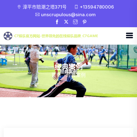
漳平市赔潮之塔371号
+13594780006
unscrupulous@sina.com
经典案例
首页
-
经典案例