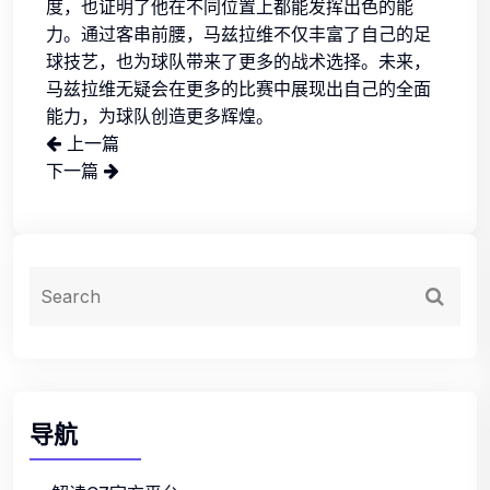
度，也证明了他在不同位置上都能发挥出色的能
力。通过客串前腰，马兹拉维不仅丰富了自己的足
球技艺，也为球队带来了更多的战术选择。未来，
马兹拉维无疑会在更多的比赛中展现出自己的全面
能力，为球队创造更多辉煌。
上一篇
下一篇
导航