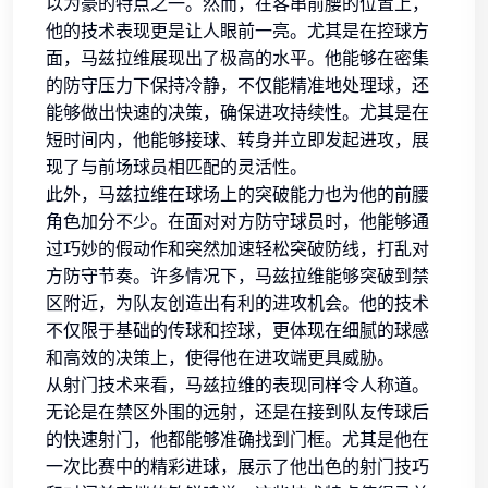
以为豪的特点之一。然而，在客串前腰的位置上，
他的技术表现更是让人眼前一亮。尤其是在控球方
面，马兹拉维展现出了极高的水平。他能够在密集
的防守压力下保持冷静，不仅能精准地处理球，还
能够做出快速的决策，确保进攻持续性。尤其是在
短时间内，他能够接球、转身并立即发起进攻，展
现了与前场球员相匹配的灵活性。
此外，马兹拉维在球场上的突破能力也为他的前腰
角色加分不少。在面对对方防守球员时，他能够通
过巧妙的假动作和突然加速轻松突破防线，打乱对
方防守节奏。许多情况下，马兹拉维能够突破到禁
区附近，为队友创造出有利的进攻机会。他的技术
不仅限于基础的传球和控球，更体现在细腻的球感
和高效的决策上，使得他在进攻端更具威胁。
从射门技术来看，马兹拉维的表现同样令人称道。
无论是在禁区外围的远射，还是在接到队友传球后
的快速射门，他都能够准确找到门框。尤其是他在
一次比赛中的精彩进球，展示了他出色的射门技巧