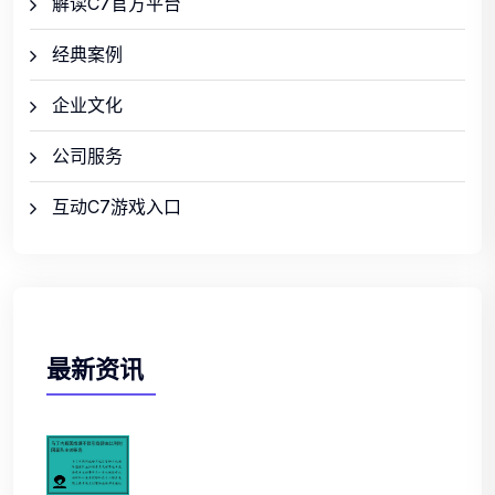
解读C7官方平台
经典案例
企业文化
公司服务
互动C7游戏入口
最新资讯