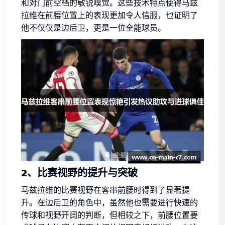
和对门前空档的敏锐嗅觉。这些技术特点使得马兹
拉维在前腰位置上的表现更加令人信服，也证明了
他不仅仅是边后卫，更是一位全能球员。
2、比赛视野的提升与突破
马兹拉维的比赛视野在客串前腰时得到了显著提
升。在边后卫的角色中，虽然他也需要进行快速的
传球和视野开阔的判断，但相较之下，前腰位置要