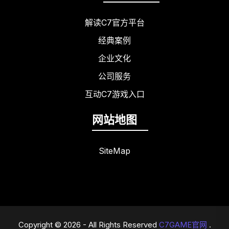
解读C7官方平台
经典案例
企业文化
公司服务
互动C7游戏入口
网站地图
SiteMap
Copyright © 2026 - All Rights Reserved
C7GAME官网
.