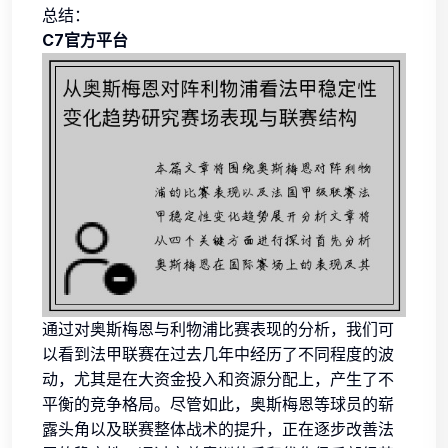
总结：
C7官方平台
通过对奥斯梅恩与利物浦比赛表现的分析，我们可
以看到法甲联赛在过去几年中经历了不同程度的波
动，尤其是在大资金投入和资源分配上，产生了不
平衡的竞争格局。尽管如此，奥斯梅恩等球员的崭
露头角以及联赛整体战术的提升，正在逐步改善法