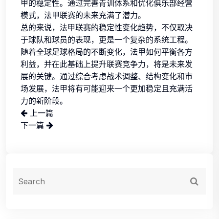
甲的稳定性。通过完善青训体系和优化俱乐部经营
模式，法甲联赛的未来充满了潜力。
总的来说，法甲联赛的稳定性变化趋势，不仅取决
于球队和球员的表现，更是一个复杂的系统工程。
随着全球足球格局的不断变化，法甲如何平衡各方
利益，并在此基础上提升联赛竞争力，将是未来发
展的关键。通过综合考虑战术调整、结构变化和市
场发展，法甲将有可能迎来一个更加稳定且充满活
力的新阶段。
上一篇
下一篇