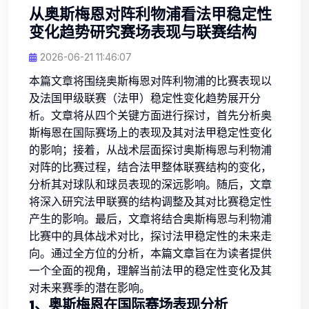
从奥斯梅恩对阵利物浦看法甲稳定性
变化趋势研究赛场表现与联赛结构
2026-06-21 11:46:07
本篇文章将围绕奥斯梅恩对阵利物浦的比赛表现以
及法国甲级联赛（法甲）稳定性变化趋势展开分
析。文章将从四个关键方面进行探讨，首先分析奥
斯梅恩在国际赛场上的表现及其对法甲稳定性变化
的影响；接着，从战术层面探讨奥斯梅恩与利物浦
对阵的比赛过程，结合法甲整体联赛结构的变化，
分析其对球队和球员表现的深远影响。随后，文章
将深入研究法甲联赛的结构调整及其对比赛稳定性
产生的影响。最后，文章将结合奥斯梅恩与利物浦
比赛中的具体战术对比，探讨法甲稳定性的未来走
向。通过全方位的分析，本篇文章旨在为读者提供
一个全面的视角，理解当前法甲的稳定性变化及其
对未来赛季的潜在影响。
1、奥斯梅恩在国际赛场表现分析