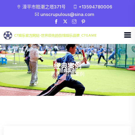
漳平市赔潮之塔371号
+13594780006
unscrupulous@sina.com
经典案例
首页
-
经典案例