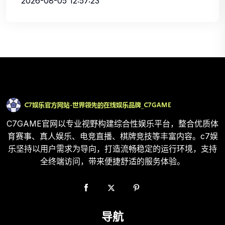
2026-08-05 12:57:23
C7GAME官网以专业视野构建综合性娱乐平台，整合优质体
育赛事、真人娱乐、电竞直播、棋牌竞技等丰富内容。c7娱
乐坚持以用户需求为导向，打造流畅稳定的运行环境，支持
全终端访问，带来便捷舒适的服务体验。
导航