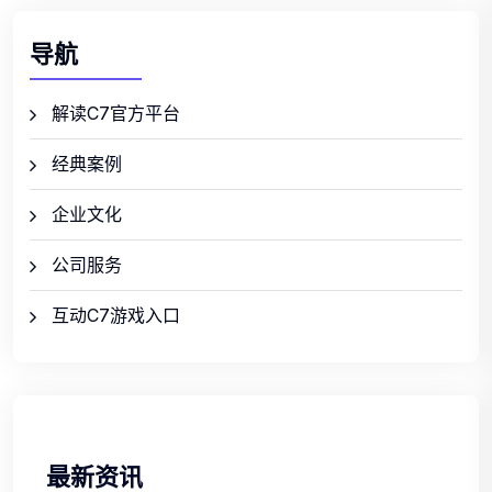
导航
解读C7官方平台
经典案例
企业文化
公司服务
互动C7游戏入口
最新资讯