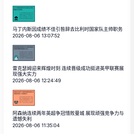
马丁内斯因成绩不佳引咎辞去比利时国家队主帅职务
2026-08-06 13:07:52
雷克瑟姆迎来辉煌时刻 连续晋级成功挺进英甲联赛展
现强大实力
2026-08-06 12:24:49
阿森纳连续两年英超争冠惜败曼城 展现顽强竞争力与
遗憾失利
2026-08-06 11:35:04