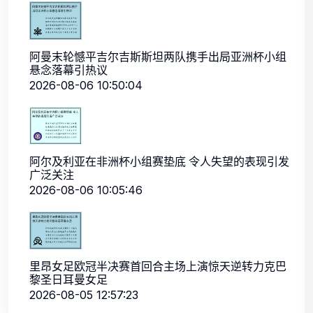
阿曼末轮憾平吉尔吉斯斯坦两队携手出局亚洲杯小组
悬念落幕引热议
2026-08-06 10:50:04
阿尔及利亚在非洲杯小组赛垫底 令人失望的表现引发
广泛关注
2026-08-06 10:05:46
里昂女足欧冠半决赛首回合主场上演惊天逆转力克巴
黎圣日耳曼女足
2026-08-05 12:57:23