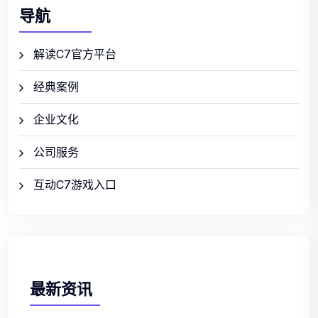
导航
解读C7官方平台
经典案例
企业文化
公司服务
互动C7游戏入口
最新资讯