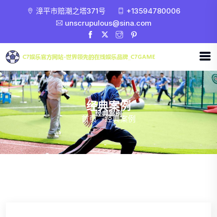
漳平市赔潮之塔371号
+13594780006
unscrupulous@sina.com
经典案例
首页
-
经典案例