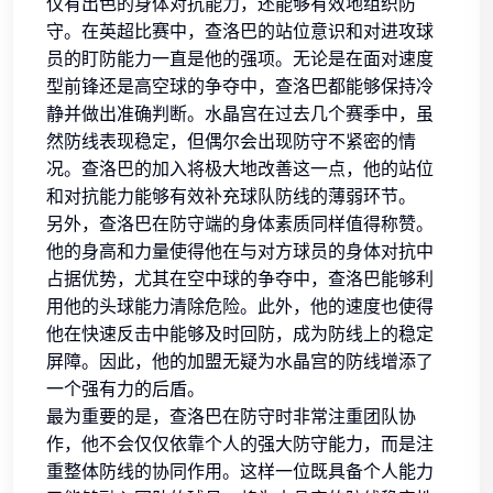
仅有出色的身体对抗能力，还能够有效地组织防
守。在英超比赛中，查洛巴的站位意识和对进攻球
员的盯防能力一直是他的强项。无论是在面对速度
型前锋还是高空球的争夺中，查洛巴都能够保持冷
静并做出准确判断。水晶宫在过去几个赛季中，虽
然防线表现稳定，但偶尔会出现防守不紧密的情
况。查洛巴的加入将极大地改善这一点，他的站位
和对抗能力能够有效补充球队防线的薄弱环节。
另外，查洛巴在防守端的身体素质同样值得称赞。
他的身高和力量使得他在与对方球员的身体对抗中
占据优势，尤其在空中球的争夺中，查洛巴能够利
用他的头球能力清除危险。此外，他的速度也使得
他在快速反击中能够及时回防，成为防线上的稳定
屏障。因此，他的加盟无疑为水晶宫的防线增添了
一个强有力的后盾。
最为重要的是，查洛巴在防守时非常注重团队协
作，他不会仅仅依靠个人的强大防守能力，而是注
重整体防线的协同作用。这样一位既具备个人能力