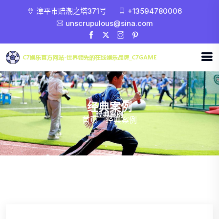
漳平市赔潮之塔371号
+13594780006
unscrupulous@sina.com
经典案例
首页
-
经典案例