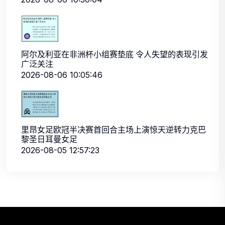
阿尔及利亚在非洲杯小组赛垫底 令人失望的表现引发
广泛关注
2026-08-06 10:05:46
里昂女足欧冠半决赛首回合主场上演惊天逆转力克巴
黎圣日耳曼女足
2026-08-05 12:57:23