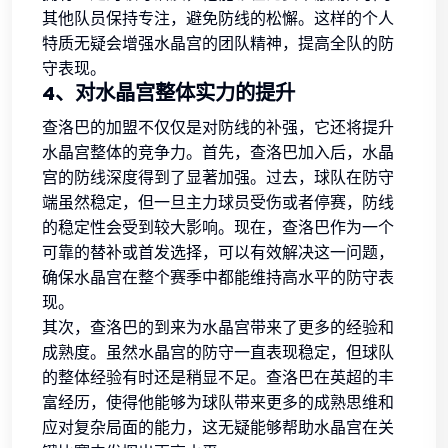
其他队员保持专注，避免防线的松懈。这样的个人
特质无疑会增强水晶宫的团队精神，提高全队的防
守表现。
4、对水晶宫整体实力的提升
查洛巴的加盟不仅仅是对防线的补强，它还将提升
水晶宫整体的竞争力。首先，查洛巴加入后，水晶
宫的防线深度得到了显著加强。过去，球队在防守
端虽然稳定，但一旦主力球员受伤或者停赛，防线
的稳定性会受到较大影响。现在，查洛巴作为一个
可靠的替补或首发选择，可以有效解决这一问题，
确保水晶宫在整个赛季中都能维持高水平的防守表
现。
其次，查洛巴的到来为水晶宫带来了更多的经验和
成熟度。虽然水晶宫的防守一直表现稳定，但球队
的整体经验有时还是稍显不足。查洛巴在英超的丰
富经历，使得他能够为球队带来更多的成熟思维和
应对复杂局面的能力，这无疑能够帮助水晶宫在关