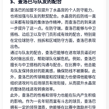
3、查洛巴与队友的配合
查洛巴的加盟不仅提升了水晶宫的个人防守能力，
也将加强与队友的默契配合。水晶宫的后防线一直
以来都有较强的集体协作精神，而查洛巴的到来进
一步提升了这一点。在防守端，查洛巴能够与中卫
搭档、边后卫以及守门员形成有效的配合，特别是
在定位球防守、挡拆和区域防守方面，查洛巴表现
出色。
通过与队友的配合，查洛巴能够在进攻球员逼近时
及时做出反应，帮助球队化解危机。例如，查洛巴
擅长与中卫搭档的沟通与配合，在比赛中，他总能
与队友保持良好的距离感，确保防线不被撕裂。此
外，查洛巴的传球精度和控球能力也使得他能够在
组织进攻时与后场球员有效衔接，从而提升水晶宫
的整体防线进攻转换效率。
此外，查洛巴的性格和领导力也能在队内产生积极
的影响。作为一名年轻而富有斗志的球员，查洛巴
拥有一定的领导潜质，他能够在比赛中激励并引导