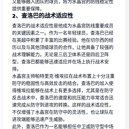
又能够融入团队的球员，将为水晶宫的防线稳定性
提供重要保障。
2、查洛巴的战术适应性
查洛巴的战术适应性是他成为水晶宫防线重要成员
的关键因素之一。作为一名年轻球员，查洛巴已经
在英超中积累了丰富的比赛经验。他在切尔西的经
历以及与其他顶级球员的合作，让他具备了较强的
战术理解能力。无论是三后卫体系还是四后卫阵
型，查洛巴都能够迅速适应并在场上执行战术安
排。
水晶宫主帅帕特里克·维埃拉在战术布置上十分注重
防守的稳固性与高效反击的结合。查洛巴的加入使
得维埃拉能够在战术上有更多选择，尤其是在防守
反击战术中，查洛巴的速度和抗压能力非常适合迅
速完成从防守到进攻的转换。这样的战术适应性，
不仅增强了水晶宫在防守中的灵活性，也让球队在
进攻端能够迅速产生威胁。
此外，查洛巴作为一名能够担任中卫或防守型中场