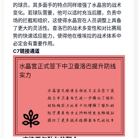
的球员，其多面手的特点同样增强了水晶宫的战术
变化。若球队需要，他可以适时充当后腰，负责中
场的拦截和组织，这使得水晶宫在人员调整上具备
了更大的灵活性。查洛巴的战术多变性和对比赛局
势的快速适应能力，使得他在维埃拉的战术体系中
必定会有重要作用。
C7链接通道