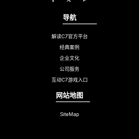
导航
解读C7官方平台
经典案例
企业文化
公司服务
互动C7游戏入口
网站地图
SiteMap