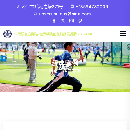
漳平市赔潮之塔371号
+13594780006
unscrupulous@sina.com
经典案例
首页
-
经典案例