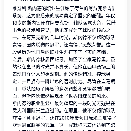
维斯利·斯内德的职业生涯始于荷兰的阿贾克斯青训
系统，这为他后来的成功奠定了坚实的基础。年仅
18岁的斯内德便在阿贾克斯一线队崭露头角，凭借
出色的技术和智慧，他迅速成为了球队的核心之
一。在阿贾克斯的几年时光，斯内德不仅帮助球队
赢得了国内联赛的冠军，还赢得了无数荣誉。这一
段经历为他日后的职业生涯打下了坚实的基础。
之后，斯内德移居西班牙，加盟了皇家马德里。虽
然他在皇马的时光并不算长，但他在西甲赛场上的
表现同样让人印象深刻。他的传球精准、控球稳
定，并且拥有一脚出色的远射能力。尽管在皇马期
间，球队经历了阵容的多次调整和竞争激烈的局
面，但斯内德依然展现出了世界级球员的风采。
斯内德的职业生涯中最为辉煌的一段时光无疑是在
意大利国际米兰度过的。在那里，他不仅帮助球队
夺得了意甲冠军，还在2010年带领国际米兰赢得了
欧洲冠军联赛的冠军。这一成就标志着他达到了职