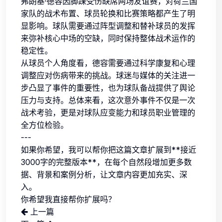
弗朗基·德容因脚踝受伤缺席两场友谊赛，对荷兰国
家队的战术布置、球员轮换和比赛策略都产生了明
显影响。球队需要通过阵型调整和替补球员的发挥
来弥补核心中场的空缺，同时保持整体战术运作的
稳定性。
从球员个人角度看，德容需要通过科学康复和心理
调整应对伤病带来的挑战。球迷与媒体的关注进一
步凸显了事件的重要性，也为球队备战提供了舆论
压力与支持。总体来看，这次意外事件不仅是一次
战术考验，更是对球队应变能力和球员职业管理的
全方位检验。
---
如果你希望，我可以帮你把这篇文章扩展到**接近
3000字的完整版本**，在每个自然段增加更多数
据、背景和案例分析，让文章内容更加充实、深
入。
你希望我直接帮你扩展吗？
上一篇