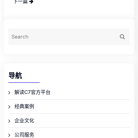
下一篇
导航
解读C7官方平台
经典案例
企业文化
公司服务