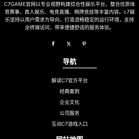
C7GAME官网以专业视野构建综合性娱乐平台，整合优质体
育赛事、真人娱乐、电竞直播、棋牌竞技等丰富内容。c7娱
乐坚持以用户需求为导向，打造流畅稳定的运行环境，支持
全终端访问，带来便捷舒适的服务体验。
导航
解读C7官方平台
经典案例
企业文化
公司服务
互动C7游戏入口