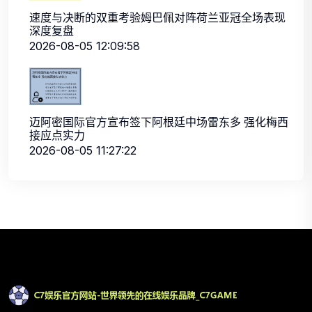
速度与决断的双重考验姆巴佩对阵荷兰亚冠全场表现
深度复盘
2026-08-05 12:09:58
迈阿密国际官方宣布签下阿根廷中场雷东多 强化梅西
接应点实力
2026-08-05 11:27:22