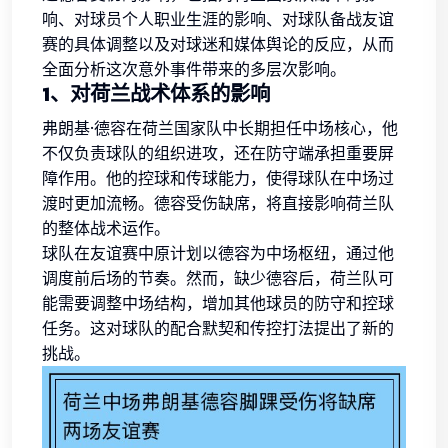
响、对球员个人职业生涯的影响、对球队备战友谊
赛的具体调整以及对球迷和媒体舆论的反应，从而
全面分析这次意外事件带来的多层次影响。
1、对荷兰战术体系的影响
弗朗基·德容在荷兰国家队中长期担任中场核心，他
不仅负责球队的组织进攻，还在防守端承担重要屏
障作用。他的控球和传球能力，使得球队在中场过
渡时更加流畅。德容受伤缺席，将直接影响荷兰队
的整体战术运作。
球队在友谊赛中原计划以德容为中场枢纽，通过他
调度前后场的节奏。然而，缺少德容后，荷兰队可
能需要调整中场结构，增加其他球员的防守和控球
任务。这对球队的配合默契和传控打法提出了新的
挑战。