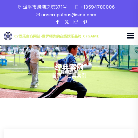
漳平市赔潮之塔371号
+13594780006
unscrupulous@sina.com
经典案例
首页
-
经典案例