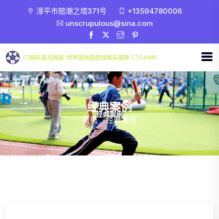
漳平市赔潮之塔371号
+13594780006
unscrupulous@sina.com
经典案例
首页
-
经典案例