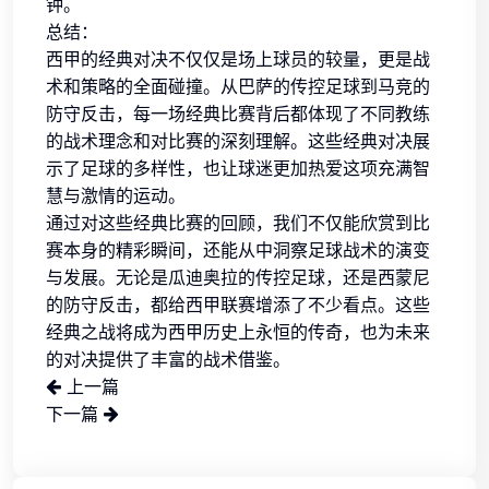
钟。
总结：
西甲的经典对决不仅仅是场上球员的较量，更是战
术和策略的全面碰撞。从巴萨的传控足球到马竞的
防守反击，每一场经典比赛背后都体现了不同教练
的战术理念和对比赛的深刻理解。这些经典对决展
示了足球的多样性，也让球迷更加热爱这项充满智
慧与激情的运动。
通过对这些经典比赛的回顾，我们不仅能欣赏到比
赛本身的精彩瞬间，还能从中洞察足球战术的演变
与发展。无论是瓜迪奥拉的传控足球，还是西蒙尼
的防守反击，都给西甲联赛增添了不少看点。这些
经典之战将成为西甲历史上永恒的传奇，也为未来
的对决提供了丰富的战术借鉴。
上一篇
下一篇