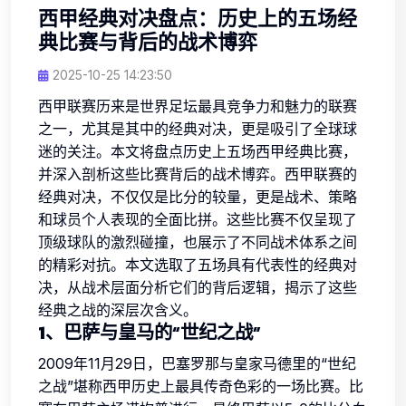
西甲经典对决盘点：历史上的五场经
典比赛与背后的战术博弈
2025-10-25 14:23:50
西甲联赛历来是世界足坛最具竞争力和魅力的联赛
之一，尤其是其中的经典对决，更是吸引了全球球
迷的关注。本文将盘点历史上五场西甲经典比赛，
并深入剖析这些比赛背后的战术博弈。西甲联赛的
经典对决，不仅仅是比分的较量，更是战术、策略
和球员个人表现的全面比拼。这些比赛不仅呈现了
顶级球队的激烈碰撞，也展示了不同战术体系之间
的精彩对抗。本文选取了五场具有代表性的经典对
决，从战术层面分析它们的背后逻辑，揭示了这些
经典之战的深层次含义。
1、巴萨与皇马的“世纪之战”
2009年11月29日，巴塞罗那与皇家马德里的“世纪
之战”堪称西甲历史上最具传奇色彩的一场比赛。比