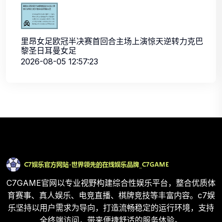
里昂女足欧冠半决赛首回合主场上演惊天逆转力克巴
黎圣日耳曼女足
2026-08-05 12:57:23
C7GAME官网以专业视野构建综合性娱乐平台，整合优质体
育赛事、真人娱乐、电竞直播、棋牌竞技等丰富内容。c7娱
乐坚持以用户需求为导向，打造流畅稳定的运行环境，支持
全终端访问，带来便捷舒适的服务体验。