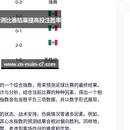
的一个综合指数，用来预测足球比赛的最终结果。
计与分析，结合当前比赛的种种因素，得出一个相
指数会包含胜平负三项数据，并以数字形式展现，
的状态、战术安排、伤病情况等诸多因素。例如，
其心水指数的预测结果会相对偏向胜利。同样地，
整，考虑到客场作战的难度和优势。