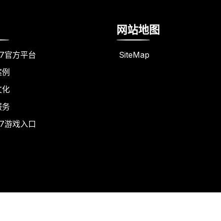
网站地图
7官方平台
SiteMap
案例
文化
服务
7游戏入口