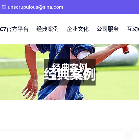
unscrupulous@sina.com
C7官方平台
经典案例
企业文化
公司服务
互动
经典案例
首页
-
经典案例