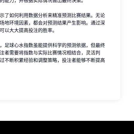
的能力，并根据实际情况做出最终决策。
示了如何利用数据分析来精准预测比赛结果。无论
场地环境因素，都会对预测结果产生影响。通过深
可以大大提高投注的胜率。
，足球心水指数虽能提供科学的预测依据，但最终
注者需要将指数与实际比赛情况相结合，灵活判
过不断积累经验和调整策略，投注者能够不断提高