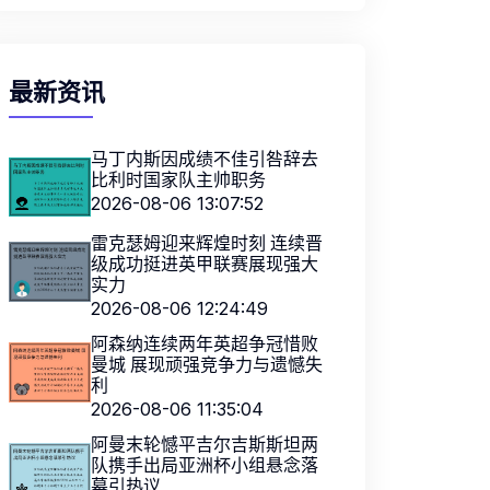
最新资讯
马丁内斯因成绩不佳引咎辞去
比利时国家队主帅职务
2026-08-06 13:07:52
雷克瑟姆迎来辉煌时刻 连续晋
级成功挺进英甲联赛展现强大
实力
2026-08-06 12:24:49
阿森纳连续两年英超争冠惜败
曼城 展现顽强竞争力与遗憾失
利
2026-08-06 11:35:04
阿曼末轮憾平吉尔吉斯斯坦两
队携手出局亚洲杯小组悬念落
幕引热议