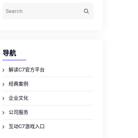
导航
解读C7官方平台
经典案例
企业文化
公司服务
互动C7游戏入口