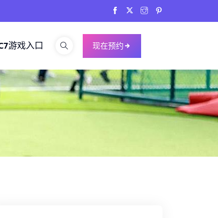
C7游戏入口
现在预约