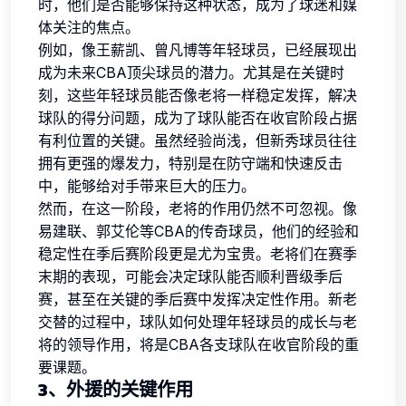
时，他们是否能够保持这种状态，成为了球迷和媒
体关注的焦点。
例如，像王薪凯、曾凡博等年轻球员，已经展现出
成为未来CBA顶尖球员的潜力。尤其是在关键时
刻，这些年轻球员能否像老将一样稳定发挥，解决
球队的得分问题，成为了球队能否在收官阶段占据
有利位置的关键。虽然经验尚浅，但新秀球员往往
拥有更强的爆发力，特别是在防守端和快速反击
中，能够给对手带来巨大的压力。
然而，在这一阶段，老将的作用仍然不可忽视。像
易建联、郭艾伦等CBA的传奇球员，他们的经验和
稳定性在季后赛阶段更是尤为宝贵。老将们在赛季
末期的表现，可能会决定球队能否顺利晋级季后
赛，甚至在关键的季后赛中发挥决定性作用。新老
交替的过程中，球队如何处理年轻球员的成长与老
将的领导作用，将是CBA各支球队在收官阶段的重
要课题。
3、外援的关键作用