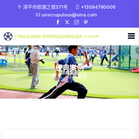
漳平市赔潮之塔371号
+13594780006
unscrupulous@sina.com
经典案例
首页
-
经典案例