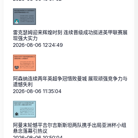
雷克瑟姆迎来辉煌时刻 连续晋级成功挺进英甲联赛展
现强大实力
2026-08-06 12:24:49
阿森纳连续两年英超争冠惜败曼城 展现顽强竞争力与
遗憾失利
2026-08-06 11:35:04
阿曼末轮憾平吉尔吉斯斯坦两队携手出局亚洲杯小组
悬念落幕引热议
2026-08-06 10:50:04