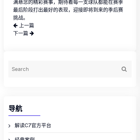
满悬念的精彩赛事，期待着每一支球队都能在赛季
最后阶段打出最好的表现，迎接即将到来的季后赛
挑战。
上一篇
下一篇
导航
解读C7官方平台
经典案例