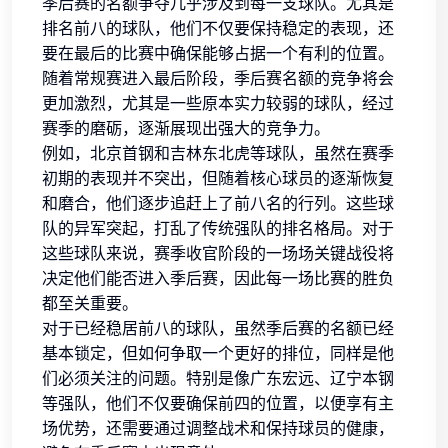
季后赛的名额争夺几乎涉及到每一支球队。尤其是
排名前八的球队，他们不仅要保持稳定的表现，还
要在最后的比赛中确保能够占据一个有利的位置。
随着常规赛进入最后阶段，季后赛名额的竞争将会
更加激烈，尤其是一些原本实力较弱的球队，经过
赛季的磨砺，逐渐展现出强大的竞争力。
例如，北京首钢和吉林东北虎等球队，虽然在赛季
初期的表现并不突出，但随着核心球员的逐渐恢复
和磨合，他们逐步追赶上了前八名的行列。这些球
队的异军突起，打乱了传统强队的排名格局。对于
这些球队来说，赛季收官阶段的一场场关键战役将
决定他们能否进入季后赛，因此每一场比赛的胜负
都至关重要。
对于已经稳居前八的球队，虽然季后赛的名额已经
基本锁定，但如何争取一个更好的排位，同样是他
们必须关注的问题。特别是像广东宏远、辽宁本钢
等强队，他们不仅要确保前四的位置，以便享有主
场优势，还需要通过调整战术和保持球员的健康，