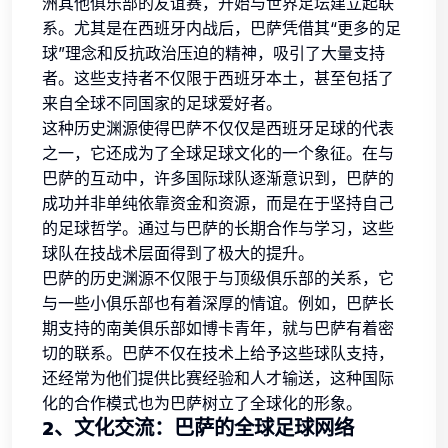
洲其他俱乐部的友谊赛，开始与世界足坛建立起联
系。尤其是在西班牙内战后，巴萨凭借其“更多的足
球”理念和反抗政治压迫的精神，吸引了大量支持
者。这些支持者不仅限于西班牙本土，甚至包括了
来自全球不同国家的足球爱好者。
这种历史渊源使得巴萨不仅仅是西班牙足球的代表
之一，它还成为了全球足球文化的一个象征。在与
巴萨的互动中，许多国际球队逐渐意识到，巴萨的
成功并非单纯依靠资金和资源，而是在于坚持自己
的足球哲学。通过与巴萨的长期合作与学习，这些
球队在技战术层面得到了极大的提升。
巴萨的历史渊源不仅限于与顶级俱乐部的关系，它
与一些小俱乐部也有着深厚的情谊。例如，巴萨长
期支持的南美俱乐部如博卡青年，就与巴萨有着密
切的联系。巴萨不仅在技术上给予这些球队支持，
还经常为他们提供比赛经验和人才输送，这种国际
化的合作模式也为巴萨树立了全球化的形象。
2、文化交流：巴萨的全球足球网络