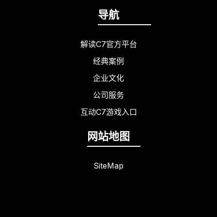
导航
解读C7官方平台
经典案例
企业文化
公司服务
互动C7游戏入口
网站地图
SiteMap