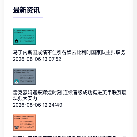
最新资讯
马丁内斯因成绩不佳引咎辞去比利时国家队主帅职务
2026-08-06 13:07:52
雷克瑟姆迎来辉煌时刻 连续晋级成功挺进英甲联赛展
现强大实力
2026-08-06 12:24:49