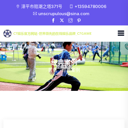
漳平市赔潮之塔371号
+13594780006
unscrupulous@sina.com
经典案例
首页
-
经典案例