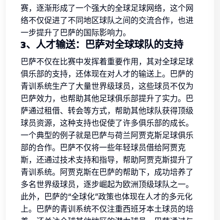
赛，逐渐形成了一个强大的全球足球网络，这个网
络不仅促进了不同地区球队之间的交流合作，也进
一步提升了巴萨的国际影响力。
3、人才输送：巴萨对全球球队的支持
巴萨不仅在比赛中发挥着重要作用，其对全球足球
俱乐部的支持，还体现在对人才的输送上。巴萨的
青训系统生产了大量世界级球员，这些球员不仅为
巴萨效力，也帮助其他足球俱乐部提升了实力。巴
萨通过租借、转会等方式，帮助其他球队获得顶级
球员资源，这种支持也促使了许多俱乐部的成长。
一个典型的例子就是巴萨与荷兰阿贾克斯足球俱乐
部的合作。巴萨不仅将一些年轻球员借给阿贾克
斯，还通过技术支持和指导，帮助阿贾克斯提升了
青训系统。阿贾克斯在巴萨的帮助下，成功培养了
多名世界级球员，逐步崛起为欧洲顶级球队之一。
此外，巴萨的“全球化”政策也体现在人才的多元化
上。巴萨的青训系统不仅注重西班牙本土球员的培