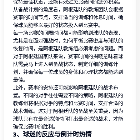
保持最佳状态，还能有效避免比赛间的疲劳积累。
从备战计划的角度看，阿根廷队的教练团队会根据
赛事的时间节点，安排适当的训练和休息时间，确
保球员能够以最好的状态投入到比赛中。
每一场比赛的间隔时间都可能影响到球队的表现，
尤其是在面对强敌时，如何平衡比赛密度与球队的
恢复时间，是阿根廷队教练组必须考虑的问题。而
对于阿根廷国家队来说，赛事时间的揭晓意味着球
队需要马上进入到备战状态，制定详细的训练计
划，并确保每一位球员的身体和心理状态都能达到
最佳。
此外，赛事的安排还可能影响阿根廷队的战术布
置。不同的对手往往需要不同的策略，阿根廷队的
教练组将根据对手的特点和比赛时间，安排合适的
战术训练。这对于阿根廷队的备战至关重要，因为
球队只有在最合适的时间打出最合适的战术，才能
确保比赛中的胜利。
3、球迷的反应与倒计时热情