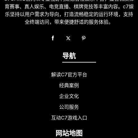
育赛事、真人娱乐、电竞直播、棋牌竞技等丰富内容。c7娱
乐坚持以用户需求为导向，打造流畅稳定的运行环境，支持
全终端访问，带来便捷舒适的服务体验。
导航
解读C7官方平台
经典案例
企业文化
公司服务
互动C7游戏入口
网站地图