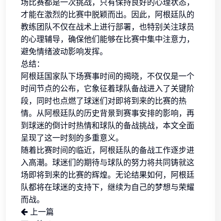
场比赛都是一次挑战，只有保持良好的心理状态，
才能在激烈的比赛中脱颖而出。因此，阿根廷队的
教练团队不仅在战术上进行部署，也特别关注球员
的心理辅导，确保他们能够在比赛中集中注意力，
避免情绪波动影响发挥。
总结：
阿根廷国家队下场赛事时间的揭晓，不仅仅是一个
时间节点的公布，它象征着球队备战进入了关键阶
段，同时也点燃了球迷们对即将到来的比赛的热
情。从阿根廷队的历史背景到赛事安排的影响，再
到球迷的倒计时热情和球队的备战挑战，本文全面
呈现了这一时刻的多重意义。
随着比赛时间的临近，阿根廷队的备战工作逐步进
入高潮。球迷们的期待与球队的努力将共同铸就这
场即将到来的比赛的辉煌。无论结果如何，阿根廷
队都将在球迷的支持下，继续为自己的梦想与荣耀
而战。
上一篇