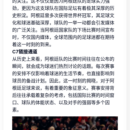
的关注。这不仅仅是因为阿根廷队的足球实力强
劲，更因为这支球队在国际足坛有着极其深厚的历
史积淀。阿根廷曾多次获得世界杯冠军，其足球文
化和球迷基础深厚，球队的一举一动都会引发媒体
的广泛关注。当阿根廷国家队的下场比赛时间宣布
时，不仅国内媒体，全球范围内的足球迷都在期待
着这一时刻的到来。
C7链接通道
从历史上来看，阿根廷队的比赛时间往往在公布的
瞬间，就会成为球迷们热烈讨论的话题。每次赛事
的安排不仅影响着球迷的生活节奏，也直接影响到
球员的备战计划。因此，这一时刻的揭晓，对于阿
根廷足球来说，有着重要的象征意义。赛事安排背
后往往承载着复杂的考虑，包括国际比赛的时间窗
口、球队的体能状态、以及对手的强弱等多个因
素。