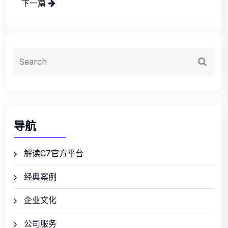
下一篇
导航
解读C7官方平台
经典案例
企业文化
公司服务