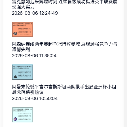
雷克瑟姆迎来辉煌时刻 连续晋级成功挺进英甲联赛展
现强大实力
2026-08-06 12:24:49
阿森纳连续两年英超争冠惜败曼城 展现顽强竞争力与
遗憾失利
2026-08-06 11:35:04
阿曼末轮憾平吉尔吉斯斯坦两队携手出局亚洲杯小组
悬念落幕引热议
2026-08-06 10:50:04