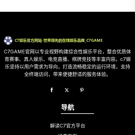
C7GAME官网以专业视野构建综合性娱乐平台，整合优质体
育赛事、真人娱乐、电竞直播、棋牌竞技等丰富内容。c7娱
乐坚持以用户需求为导向，打造流畅稳定的运行环境，支持
全终端访问，带来便捷舒适的服务体验。
导航
解读C7官方平台