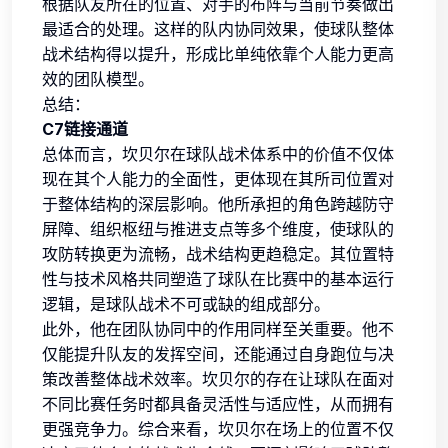
根据队友所在的位置、对手的布阵与当前节奏做出
最适合的处理。这样的队内协同效果，使球队整体
战术结构得以提升，形成比单纯依靠个人能力更高
效的团队模型。
总结：
C7链接通道
总体而言，坎贝尔在球队战术体系中的价值不仅体
现在其个人能力的全面性，更体现在其所司位置对
于整体结构的深层影响。他所承担的角色跨越防守
屏障、组织枢纽与推进支点等多个维度，使球队的
攻防转换更为流畅，战术结构更趋稳定。其位置特
性与技术风格共同塑造了球队在比赛中的基本运行
逻辑，是球队战术不可或缺的组成部分。
此外，他在团队协同中的作用同样至关重要。他不
仅能提升队友的发挥空间，还能通过自身跑位与决
策改善整体战术效率。坎贝尔的存在让球队在面对
不同比赛任务时都具备灵活性与适应性，从而拥有
更强竞争力。综合来看，坎贝尔在场上的位置不仅