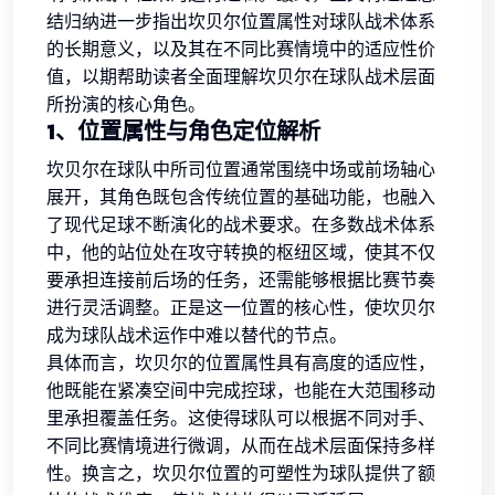
结归纳进一步指出坎贝尔位置属性对球队战术体系
的长期意义，以及其在不同比赛情境中的适应性价
值，以期帮助读者全面理解坎贝尔在球队战术层面
所扮演的核心角色。
1、位置属性与角色定位解析
坎贝尔在球队中所司位置通常围绕中场或前场轴心
展开，其角色既包含传统位置的基础功能，也融入
了现代足球不断演化的战术要求。在多数战术体系
中，他的站位处在攻守转换的枢纽区域，使其不仅
要承担连接前后场的任务，还需能够根据比赛节奏
进行灵活调整。正是这一位置的核心性，使坎贝尔
成为球队战术运作中难以替代的节点。
具体而言，坎贝尔的位置属性具有高度的适应性，
他既能在紧凑空间中完成控球，也能在大范围移动
里承担覆盖任务。这使得球队可以根据不同对手、
不同比赛情境进行微调，从而在战术层面保持多样
性。换言之，坎贝尔位置的可塑性为球队提供了额