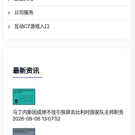
公司服务
互动C7游戏入口
最新资讯
马丁内斯因成绩不佳引咎辞去比利时国家队主帅职务
2026-08-06 13:07:52