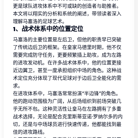
更是球队进攻体系中不可或缺的创造者与助推者。
本文将以翔实的分析和系统的阐述，带领读者深入
理解马塞洛的足球艺术。
1、战术体系中的位置定位
马塞洛的主要位置是左后卫，但他的职责早已突破
了传统边后卫的框架。在皇家马德里时期，他不仅
需要完成防守任务，更要频繁插上助攻，成为左路
的进攻发动机。在许多战术体系中，他的位置更接
近边翼卫，甚至一度承担组织中场的角色。这种战
术定位充分体现了现代足球对于边后卫全能化的需
求。
在进攻体系中，马塞洛常常扮演“半边锋”的角色。
他的跑动范围极为广阔，从后场组织到前场突破几
乎无所不包。这种灵活性让皇马在左路拥有了多重
战术选择，无论是配合克里斯蒂亚诺·罗纳尔多的内
切，还是与中场球员进行快速传递，他都能找到最
佳的进攻路线。