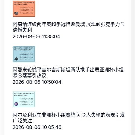
阿森纳连续两年英超争冠惜败曼城 展现顽强竞争力与
遗憾失利
2026-08-06 11:35:04
阿曼末轮憾平吉尔吉斯斯坦两队携手出局亚洲杯小组
悬念落幕引热议
2026-08-06 10:50:04
阿尔及利亚在非洲杯小组赛垫底 令人失望的表现引发
广泛关注
2026-08-06 10:05:46