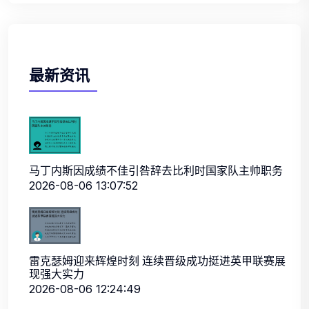
最新资讯
马丁内斯因成绩不佳引咎辞去比利时国家队主帅职务
2026-08-06 13:07:52
雷克瑟姆迎来辉煌时刻 连续晋级成功挺进英甲联赛展
现强大实力
2026-08-06 12:24:49