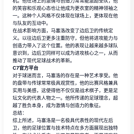
机。他在场上的激情与创造力常常能激励全队，他
的笑容和乐观心态也让他成为更衣室的精神领袖之
一。这种个人风格不仅体现在球场上，更体现在他
与队友的互动中。
在战术影响方面，马塞洛改变了边后卫的传统定
义。以往边后卫更多注重防守，但他将进攻能力与
创造力带入了这个位置。他的表现让越来越多球队
意识到，边后卫同样可以成为进攻核心之一，从而
推动了现代足球战术的革新。
C7官方平台
对于球迷而言，马塞洛的存在是一种艺术享受。他
的盘带与传球常常极具观赏性，他的比赛风格兼具
实用与美感，这使得他不仅仅是战术棋子，更是足
坛文化的代表人物之一。他所传递的足球理念，超
越了胜负本身，成为激情与创造力的象征。
总结：
综上所述，马塞洛是一名极具代表性的现代左后
卫，他的足球位置与技术特点在多方面展现出独特