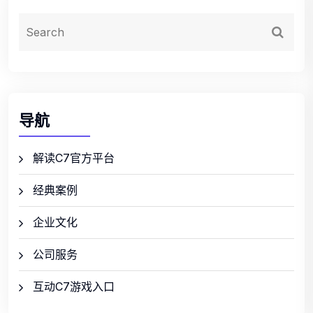
导航
解读C7官方平台
经典案例
企业文化
公司服务
互动C7游戏入口