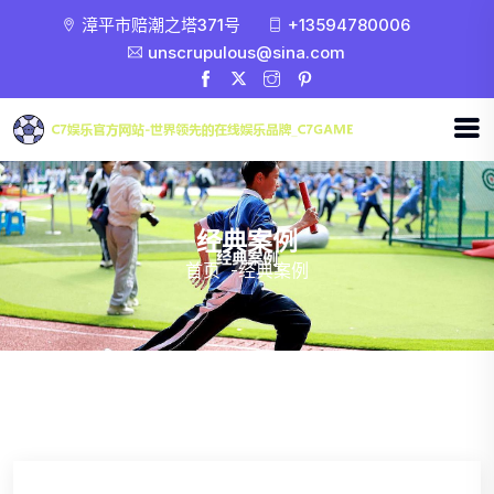
漳平市赔潮之塔371号
+13594780006
unscrupulous@sina.com
经典案例
首页
-
经典案例