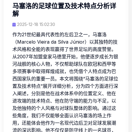
马塞洛的足球位置及技术特点分析详
解
2025-12-18 15:02:30
作为21世纪最具代表性的左后卫之一，马塞洛
（Marcelo Vieira da Silva Júnior）以其独特的技
术风格和全能的表现赢得了世界足坛的高度赞誉。
从2007年加盟皇家马德里开始，他便逐步成长为银
河战舰的核心人物，不仅帮助球队在欧冠和西甲等
多项赛事中取得辉煌成就，也凭借个人特点成为巴
西国家队的重要一员。本文将围绕“马塞洛的足球位
置及技术特点”展开详细分析，分为四个方面进行深
入阐述，分别是他在战术体系中的位置定义、他在
进攻端的技术特点、他在防守端的能力与不足，以
及他独特的个人风格与对球队整体的影响。通过这
些角度，我们不仅能够全面认识马塞洛的场上作
用，还能体会他作为一名现代边后卫对足球发展潮
流的深远影响。他不仅仅是防守线上的一名球员，