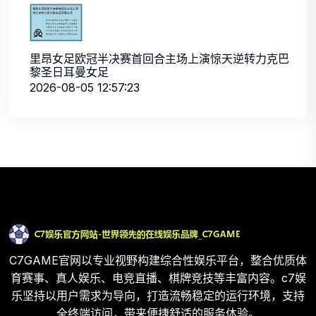
里昂女足欧冠半决赛首回合主场上演惊天逆转力克巴
黎圣日耳曼女足
2026-08-05 12:57:23
C7GAME官网以专业视野构建综合性娱乐平台，整合优质体
育赛事、真人娱乐、电竞直播、棋牌竞技等丰富内容。c7娱
乐坚持以用户需求为导向，打造流畅稳定的运行环境，支持
全终端访问，带来便捷舒适的服务体验。