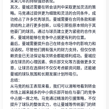
未来几年的持续强劲表现。
其次，曼城还需要在转会谈判中采取更加灵活的策
略。马竞通过提供更为细致和灵活的合同条件，成
功抢占了许多优秀球员。曼城需要在合同条款和薪
资结构上进行更多创新，以吸引那些原本倾向于其
他豪门的球员。通过与球员建立更为紧密的合作关
系，曼城将能够在竞争中占据更有利的位置。
最后，曼城需要提升自己在转会市场中的影响力和
话语权。尽管他们拥有强大的财力支持，但仅仅依
赖资金已无法保证每次转会都能顺利成功。曼城应
该在球员的心理因素、俱乐部文化等方面做更多文
章，让球员在选择时不仅仅考虑薪资问题，还能被
曼城的球队氛围和长期发展计划所吸引。
总结：
从马竞的标王表现来看，我们可以清晰地看到转会
市场上越来越多的中小俱乐部开始在与豪门的竞争
中占据一席之地。马竞通过精准的引援策略，不仅
提升了球队的整体实力，也让曼城等传统豪门的转