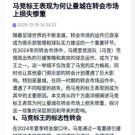
马竞标王表现为何让曼城在转会市场
上损失惨重
2025-12-19 14:34:23
随着足球世界的不断发展，转会市场的运作已逐渐
成为俱乐部管理和球队实力建设的一个重要环节。
在2024年的转会市场中，马德里竞技队（马竞）凭
借其出色的引援策略和高效的球员运作，成为了标
王之一。这一举措不仅改变了马竞的实力格局，同
时也让其他豪门俱乐部的转会计划遭遇了巨大影
响。特别是曼城，在同一时期的转会市场运作中，
遭遇了不同程度的损失，而马竞的标王表现则成为
其中的主要原因。本文将从四个方面详细阐述马竞
标王表现为何让曼城在转会市场上损失惨重，探讨
这一现象的深层原因和带来的影响。
1、马竞标王的标志性转会
在2024年夏季转会窗口中，马竞通过一笔重磅引援