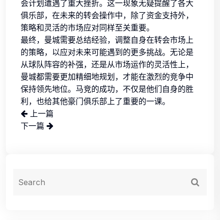
会计划遭遇了重大挫折。这一现象无疑提醒了各大
俱乐部，在未来的转会操作中，除了资金支持外，
策略和灵活的市场应对同样至关重要。
最终，曼城需要总结经验，调整自身在转会市场上
的策略，以应对未来可能遇到的更多挑战。无论是
从球队阵容的补强，还是从市场运作的灵活性上，
曼城都需要更加精细地规划，才能在激烈的竞争中
保持领先地位。马竞的成功，不仅是他们自身的胜
利，也给其他豪门俱乐部上了重要的一课。
上一篇
下一篇