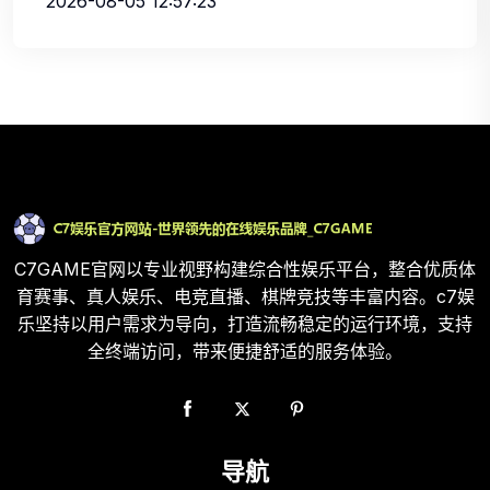
2026-08-05 12:57:23
C7GAME官网以专业视野构建综合性娱乐平台，整合优质体
育赛事、真人娱乐、电竞直播、棋牌竞技等丰富内容。c7娱
乐坚持以用户需求为导向，打造流畅稳定的运行环境，支持
全终端访问，带来便捷舒适的服务体验。
导航