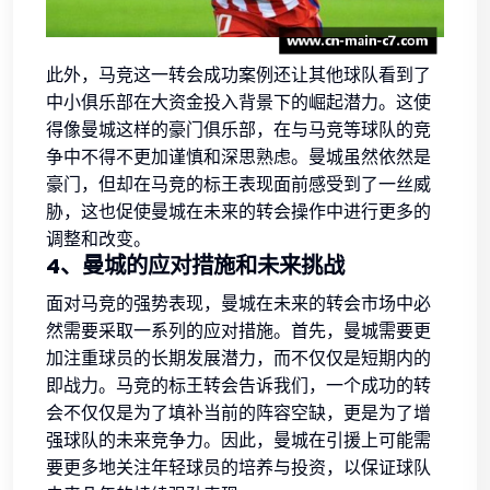
此外，马竞这一转会成功案例还让其他球队看到了
中小俱乐部在大资金投入背景下的崛起潜力。这使
得像曼城这样的豪门俱乐部，在与马竞等球队的竞
争中不得不更加谨慎和深思熟虑。曼城虽然依然是
豪门，但却在马竞的标王表现面前感受到了一丝威
胁，这也促使曼城在未来的转会操作中进行更多的
调整和改变。
4、曼城的应对措施和未来挑战
面对马竞的强势表现，曼城在未来的转会市场中必
然需要采取一系列的应对措施。首先，曼城需要更
加注重球员的长期发展潜力，而不仅仅是短期内的
即战力。马竞的标王转会告诉我们，一个成功的转
会不仅仅是为了填补当前的阵容空缺，更是为了增
强球队的未来竞争力。因此，曼城在引援上可能需
要更多地关注年轻球员的培养与投资，以保证球队