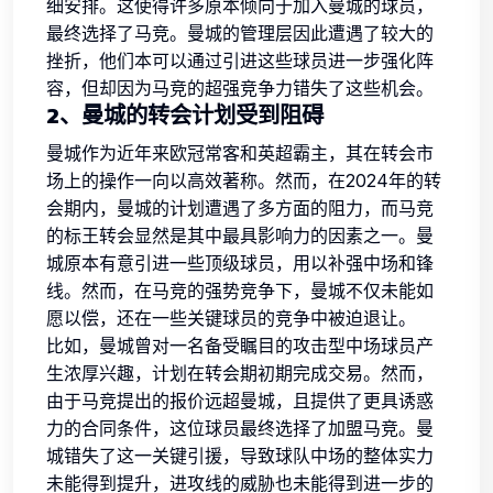
细安排。这使得许多原本倾向于加入曼城的球员，
最终选择了马竞。曼城的管理层因此遭遇了较大的
挫折，他们本可以通过引进这些球员进一步强化阵
容，但却因为马竞的超强竞争力错失了这些机会。
2、曼城的转会计划受到阻碍
曼城作为近年来欧冠常客和英超霸主，其在转会市
场上的操作一向以高效著称。然而，在2024年的转
会期内，曼城的计划遭遇了多方面的阻力，而马竞
的标王转会显然是其中最具影响力的因素之一。曼
城原本有意引进一些顶级球员，用以补强中场和锋
线。然而，在马竞的强势竞争下，曼城不仅未能如
愿以偿，还在一些关键球员的竞争中被迫退让。
比如，曼城曾对一名备受瞩目的攻击型中场球员产
生浓厚兴趣，计划在转会期初期完成交易。然而，
由于马竞提出的报价远超曼城，且提供了更具诱惑
力的合同条件，这位球员最终选择了加盟马竞。曼
城错失了这一关键引援，导致球队中场的整体实力
未能得到提升，进攻线的威胁也未能得到进一步的