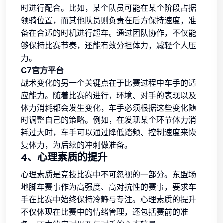
时进行配合。比如，某个队员可能在某个阶段占据
领骑位置，而其他队员则负责在后方保持速度，准
备在合适的时机进行超车。通过团队协作，不仅能
够保持比赛节奏，还能有效分担体力，减轻个人压
力。
C7官方平台
战术变化的另一个关键点在于比赛过程中车手的适
应能力。随着比赛的进行，环境、对手的表现以及
体力消耗都会发生变化，车手必须根据这些变化随
时调整自己的策略。例如，在发现某个环节体力消
耗过大时，车手可以通过降低踏频、控制速度来恢
复体力，为后续的冲刺做准备。
4、心理素质的提升
心理素质是竞技比赛中不可忽视的一部分。东盟场
地脚车赛事作为高强度、高对抗性的赛事，要求车
手在比赛中始终保持冷静与专注。心理素质的提升
不仅体现在比赛中的情绪管理，还包括赛前的准