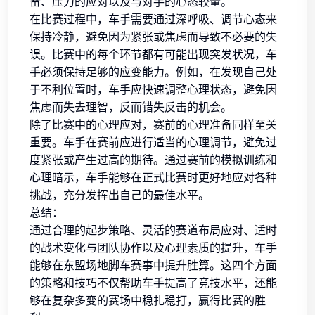
备、压力的应对以及与对手的心态较量。
在比赛过程中，车手需要通过深呼吸、调节心态来
保持冷静，避免因为紧张或焦虑而导致不必要的失
误。比赛中的每个环节都有可能出现突发状况，车
手必须保持足够的应变能力。例如，在发现自己处
于不利位置时，车手应快速调整心理状态，避免因
焦虑而失去理智，反而错失反击的机会。
除了比赛中的心理应对，赛前的心理准备同样至关
重要。车手在赛前应进行适当的心理调节，避免过
度紧张或产生过高的期待。通过赛前的模拟训练和
心理暗示，车手能够在正式比赛时更好地应对各种
挑战，充分发挥出自己的最佳水平。
总结：
通过合理的起步策略、灵活的赛道布局应对、适时
的战术变化与团队协作以及心理素质的提升，车手
能够在东盟场地脚车赛事中提升胜算。这四个方面
的策略和技巧不仅帮助车手提高了竞技水平，还能
够在复杂多变的赛场中稳扎稳打，赢得比赛的胜