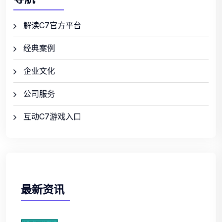
解读C7官方平台
经典案例
企业文化
公司服务
互动C7游戏入口
最新资讯