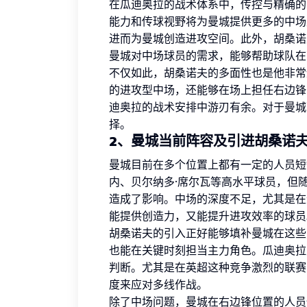
在瓜迪奥拉的战术体系中，传控与精确的
能力和传球视野将为曼城提供更多的中场
进而为曼城创造进攻空间。此外，胡桑诺
曼城对中场球员的需求，能够帮助球队在
不仅如此，胡桑诺夫的多面性也是他非常
的进攻型中场，还能够在场上担任右边锋
迪奥拉的战术安排中游刃有余。对于曼城
择。
2、曼城当前阵容及引进胡桑诺
曼城目前在多个位置上都有一定的人员短
内、贝尔纳多·席尔瓦等高水平球员，但
造成了影响。中场的深度不足，尤其是在
能提供创造力，又能提升进攻效率的球员
胡桑诺夫的引入正好能够填补曼城在这些
也能在关键时刻担当主力角色。瓜迪奥拉
判断。尤其是在英超这种竞争激烈的联赛
度来应对多线作战。
除了中场问题，曼城在右边锋位置的人员