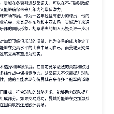
。曼城在冬窗引进胡桑诺夫，可以在不打破财政纪
又能够确保未来几年内的增值潜力。
球市场布局。作为一名年轻且有潜力的球员，他的
业机会，尤其是在东欧和中亚市场。曼城近年来通
乐部的国际形象，胡桑诺夫的加入无疑会进一步巩
对加盟顶级俱乐部的渴望，也为交易的成功奠定了
能够在更高水平的比赛中证明自己，而曼城无疑是
这笔交易有望成为现实。
术选择和阵容深度。在当前竞争激烈的英超和欧冠
多线作战中保持竞争力。胡桑诺夫不仅能提升球队
性，他的全能表现使得曼城在争夺多个冠军的道路
门目标，符合球队的战略需求，能够助力球队提升
组成部分。如果交易成功，曼城将能够在更加激烈
在国内联赛还是欧洲赛场。