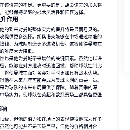
在该位置的不足。更重要的是，胡桑诺夫的加入将
，能够保持足够的战术灵活性和阵容选择。
提升作用
他的到来对曼城整体实力的提升将是显而易见的。
攻提供更多选择。胡桑诺夫能够在中场通过精准的
锋线，为球队制造更多进攻机会。这将使得曼城在
的难度大大降低。
性也是他为曼城带来增益的关键因素。虽然他以进
极，能够在对方进攻时迅速回撤，帮助球队控制比
，将使曼城在面对各类对手时更加具有战术优势。
得他在未来几年可能会成为曼城长期的重要一员。
是为球队的未来布局提供了保障。随着赛季的深
中场实力，使球队在英超和欧冠赛场上都具备更强
影响
顶级，但他的潜力和在场上的表现使得他成为许多
虽然他可能并不是顶级巨星，但他的价格相对合