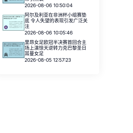
2026-08-06 10:50:04
阿尔及利亚在非洲杯小组赛垫
底 令人失望的表现引发广泛关
注
2026-08-06 10:05:46
里昂女足欧冠半决赛首回合主
场上演惊天逆转力克巴黎圣日
耳曼女足
2026-08-05 12:57:23