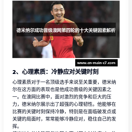
2、心理素质：冷静应对关键时刻
心理素质对于一名顶级选手来说至关重要，德米纳
尔在这方面的表现也是他成功晋级的关键因素之
一。在澳网比赛中，面对激烈的竞争和巨大的压
力，德米纳尔展示出了超强的心理韧性。他能够在
比赛的关键时刻保持冷静，特别是在面临破发点或
关键的局面时，常常能够冷静应对，稳住自己的发
挥。