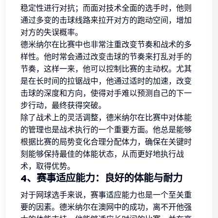
稳定性进行对抗；而面对技术全面的选手时，他则
通过多变的击球线路来拉开对方的跑动空间，增加
对方的失误概率。
德米纳尔在比赛中也非常注重改变节奏和战术的多
样性。他时常会通过改变击球的节奏来打乱对手的
节奏，这样一来，他可以控制比赛的主动权。尤其
是在长时间的拉锯战中，他通过适时的加速，改变
击球的深度和方向，使得对手难以预测自己的下一
步行动，最终获得突破。
除了战术上的灵活调整，德米纳尔在比赛中对体能
的管理也是战术执行的一个重要方面。他总是能够
根据比赛的局势变化合理分配体力，确保在关键时
刻能够保持最佳的体能状态，从而更好地执行战
术，取得优势。
4、赛事适应能力：良好的体能与耐力
对于网球选手来说，赛事适应能力也是一个至关重
要的因素。德米纳尔在澳网中的成功，离不开他强